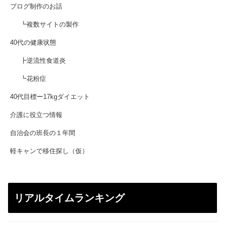
ブログ制作のお話
┗複数サイトの製作
40代の健康状態
┣逆流性食道炎
┗花粉症
40代目標ー17kgダイエット
介護に役立つ情報
自治会の班長の１年間
軽キャンで移住探し（仮）
リアルタイムランキング