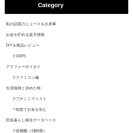
Category
私の話題のニュース＆出来事
お金を貯める楽天情報
DIY＆商品レビュー
┣100均
アラフォーホイホイ
┣ファミコン編
生涯独身と決めた時
┣プチミニマリスト
┗知恵でお金を生む
田舎暮らし移住データベース
┣首都圏（1都5県）