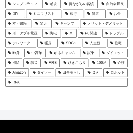
シンプルライフ
老後
昔ながらの習慣
自治会班長
DIY
ミニマリスト
旅行
健康
お金
本・書籍
楽天
キャンプ
メリット・デメリット
ポータブル電源
防犯
車
PC関連
トラブル
テレワーク
暖房
SDGs
人生観
住宅
独身
中高年
ゆるキャン△
試乗
ダイエット
掃除
騒音
FIRE
ひきこもり
100均
介護
Amazon
ダイソー
田舎暮らし
収入
ロボット
RPA