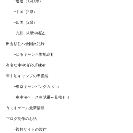
┣近畿（1府1県）
┣中国（2県）
┣四国（2県）
┗九州（4県沖縄込）
田舎移住へ全国旅記録
┗ゆるキャン△聖地巡礼
有名な車中泊YouTuber
車中泊キャンプの準備編
┣東京キャンピングカ-ショ-
┗車中泊ベース車試乗～見積もり
うぇすゲーム最新情報
ブログ制作のお話
┗複数サイトの製作