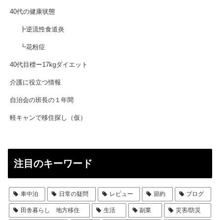
40代の健康状態
┣逆流性食道炎
┗花粉症
40代目標ー17kgダイエット
介護に役立つ情報
自治会の班長の１年間
軽キャンで移住探し（仮）
注目のキーワード
車中泊
日常の疑問
レビュー
節約
ブログ
田舎暮らし 地方移住
生活
副業
災害/防災