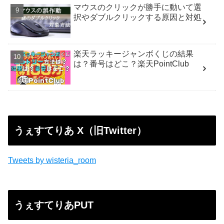
マウスのクリックが勝手に動いて選
択やダブルクリックする原因と対処
楽天ラッキージャンボくじの結果
は？番号はどこ？楽天PointClub
うぇすてりあ X（旧Twitter）
Tweets by wisteria_room
うぇすてりあPUT