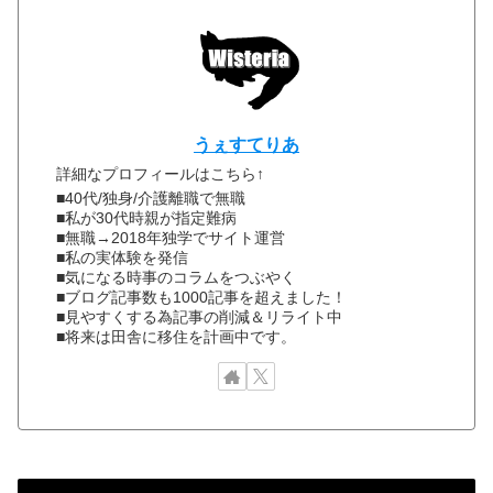
うぇすてりあ
詳細なプロフィールはこちら↑
■40代/独身/介護離職で無職
■私が30代時親が指定難病
■無職→2018年独学でサイト運営
■私の実体験を発信
■気になる時事のコラムをつぶやく
■ブログ記事数も1000記事を超えました！
■見やすくする為記事の削減＆リライト中
■将来は田舎に移住を計画中です。