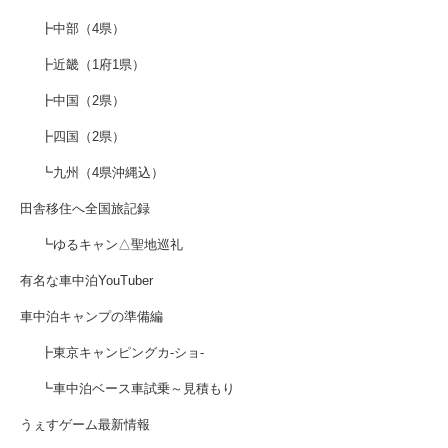
┣中部（4県）
┣近畿（1府1県）
┣中国（2県）
┣四国（2県）
┗九州（4県沖縄込）
田舎移住へ全国旅記録
┗ゆるキャン△聖地巡礼
有名な車中泊YouTuber
車中泊キャンプの準備編
┣東京キャンピングカ-ショ-
┗車中泊ベース車試乗～見積もり
うぇすゲーム最新情報