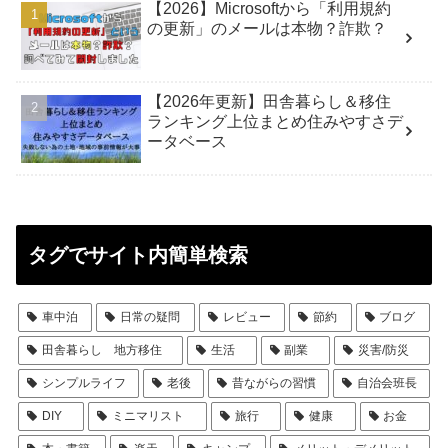
【2026】Microsoftから「利用規約
の更新」のメールは本物？詐欺？
【2026年更新】田舎暮らし＆移住
ランキング上位まとめ住みやすさデ
ータベース
タグでサイト内簡単検索
車中泊
日常の疑問
レビュー
節約
ブログ
田舎暮らし 地方移住
生活
副業
災害/防災
シンプルライフ
老後
昔ながらの習慣
自治会班長
DIY
ミニマリスト
旅行
健康
お金