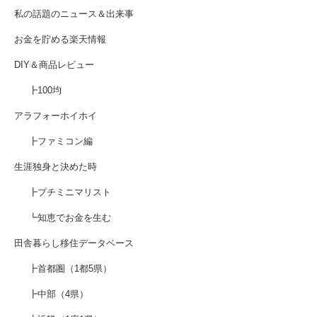
私の話題のニュース＆出来事
お金を貯める楽天情報
DIY＆商品レビュー
┣100均
アラフォーホイホイ
┣ファミコン編
生涯独身と決めた時
┣プチミニマリスト
┗知恵でお金を生む
田舎暮らし移住データベース
┣首都圏（1都5県）
┣中部（4県）