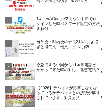
合の方法と補償までのやり方
TwitterのGoogleアカウントIDでロ
グインした時パスワード設定の方法
図解付
自治会・町内会の班長3月の引き継
ぎと退任文 例文コピペ可♯20
今急増する中国から+1国際電話が
かかって来た時の対応・迷惑電話？
【2026】デバイスが応答しなくな
っているかデバイスとの接続が解除
されています。対策方法