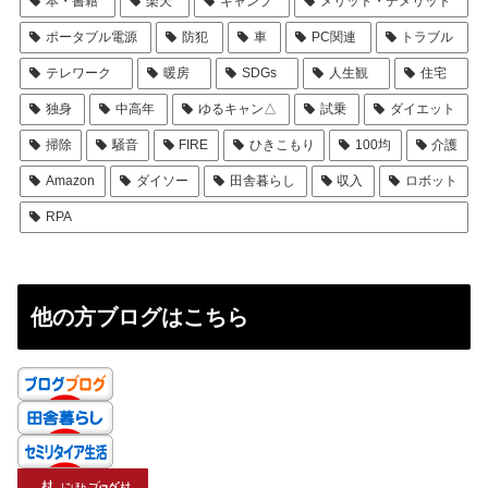
本・書籍
楽天
キャンプ
メリット・デメリット
ポータブル電源
防犯
車
PC関連
トラブル
テレワーク
暖房
SDGs
人生観
住宅
独身
中高年
ゆるキャン△
試乗
ダイエット
掃除
騒音
FIRE
ひきこもり
100均
介護
Amazon
ダイソー
田舎暮らし
収入
ロボット
RPA
他の方ブログはこちら