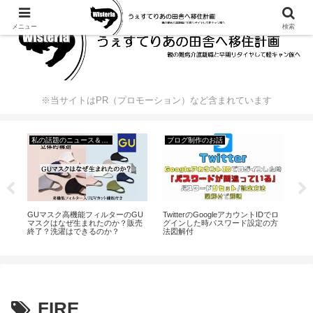
メニュー
検索
※当サイトはPR（プロモーション）など含まれています
私の話題のニュース＆出来事
ブログ制作のお話
GUマスク高機能フィルターのGU
20
き継
TwitterのGoogleアカウントIDでロ
マスクはなぜ生まれたのか？販売
プ
グインした時パスワード設定の方
終了？洗濯はできるのか？
に
法図解付
FIRE