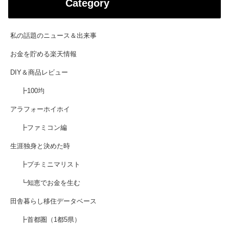
Category
私の話題のニュース＆出来事
お金を貯める楽天情報
DIY＆商品レビュー
┣100均
アラフォーホイホイ
┣ファミコン編
生涯独身と決めた時
┣プチミニマリスト
┗知恵でお金を生む
田舎暮らし移住データベース
┣首都圏（1都5県）