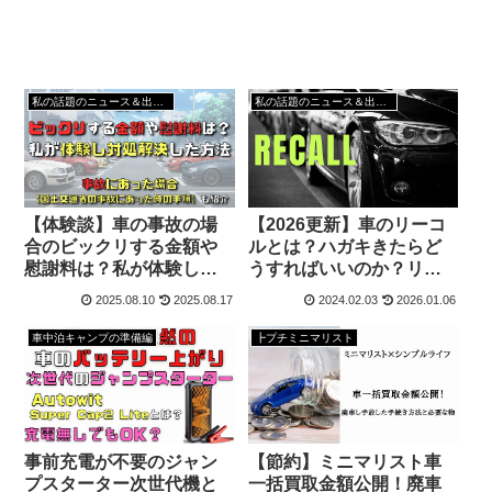
私の話題のニュース＆出来事
私の話題のニュース＆出来事
【体験談】車の事故の場
【2026更新】車のリーコ
合のビックリする金額や
ルとは？ハガキきたらど
慰謝料は？私が体験し対
うすればいいのか？リコ
処解決した方法
ール検索する方法
2025.08.10
2025.08.17
2024.02.03
2026.01.06
車中泊キャンプの準備編
┣プチミニマリスト
事前充電が不要のジャン
【節約】ミニマリスト車
プスターター次世代機と
一括買取金額公開！廃車