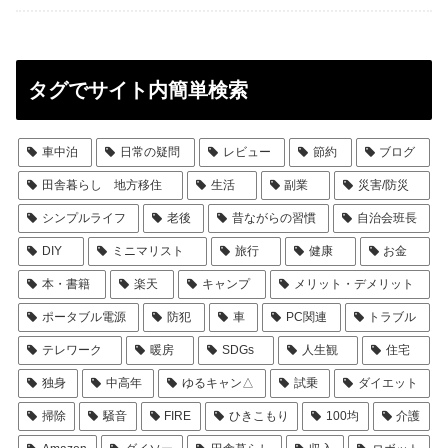
タグでサイト内簡単検索
車中泊
日常の疑問
レビュー
節約
ブログ
田舎暮らし 地方移住
生活
副業
災害/防災
シンプルライフ
老後
昔ながらの習慣
自治会班長
DIY
ミニマリスト
旅行
健康
お金
本・書籍
楽天
キャンプ
メリット・デメリット
ポータブル電源
防犯
車
PC関連
トラブル
テレワーク
暖房
SDGs
人生観
住宅
独身
中高年
ゆるキャン△
試乗
ダイエット
掃除
騒音
FIRE
ひきこもり
100均
介護