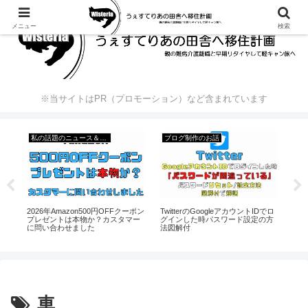
メニュー
検索
※当サイトはPR（プロモーション）など含まれています
私の話題のニュース＆出来事
ブログ制作のお話
2026年Amazon500円OFFクーポン
GU
TwitterのGoogleアカウントIDでロ
時
プレゼントは本物か？カスタマー
マ
グインした時パスワード設定の方
に問い合わせました
終
法図解付
車