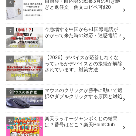
自治会・町内会の班長3月の引き継
ぎと退任文 例文コピペ可♯20
今急増する中国から+1国際電話が
かかって来た時の対応・迷惑電話？
【2026】デバイスが応答しなくな
っているかデバイスとの接続が解除
されています。対策方法
マウスのクリックが勝手に動いて選
択やダブルクリックする原因と対処
楽天ラッキージャンボくじの結果
は？番号はどこ？楽天PointClub