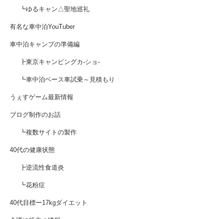
┗ゆるキャン△聖地巡礼
有名な車中泊YouTuber
車中泊キャンプの準備編
┣東京キャンピングカ-ショ-
┗車中泊ベース車試乗～見積もり
うぇすゲーム最新情報
ブログ制作のお話
┗複数サイトの製作
40代の健康状態
┣逆流性食道炎
┗花粉症
40代目標ー17kgダイエット