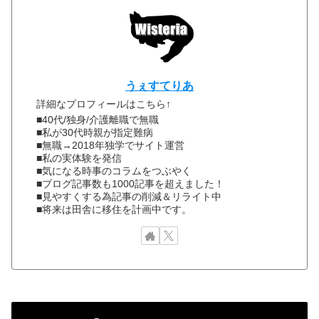
うぇすてりあ
詳細なプロフィールはこちら↑
■40代/独身/介護離職で無職
■私が30代時親が指定難病
■無職→2018年独学でサイト運営
■私の実体験を発信
■気になる時事のコラムをつぶやく
■ブログ記事数も1000記事を超えました！
■見やすくする為記事の削減＆リライト中
■将来は田舎に移住を計画中です。