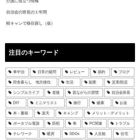
介護に役立つ情報
自治会の班長の１年間
軽キャンで移住探し（仮）
注目のキーワード
車中泊
日常の疑問
レビュー
節約
ブログ
田舎暮らし 地方移住
生活
副業
災害/防災
シンプルライフ
老後
昔ながらの習慣
自治会班長
DIY
ミニマリスト
旅行
健康
お金
本・書籍
楽天
キャンプ
メリット・デメリット
ポータブル電源
防犯
車
PC関連
トラブル
テレワーク
暖房
SDGs
人生観
住宅