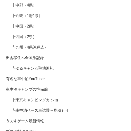
┣中部（4県）
┣近畿（1府1県）
┣中国（2県）
┣四国（2県）
┗九州（4県沖縄込）
田舎移住へ全国旅記録
┗ゆるキャン△聖地巡礼
有名な車中泊YouTuber
車中泊キャンプの準備編
┣東京キャンピングカ-ショ-
┗車中泊ベース車試乗～見積もり
うぇすゲーム最新情報