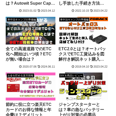
は？Autowit Super Cap2
し手放した手続き方法と
レビュー
必要な物
2023.01.02
2023.04.12
2022.10.15
2023.04.22
車中泊キャンプの準備編
車中泊キャンプの準備編
全ての高速道路でのETC
ETC2.0とは？オートバッ
化へ開始はいつ頃？ETC
クスでETC工賃込みを図
が無い場合は？
解付き解説ネット購入し
取り付けの流れ
2020.07.06
2024.06.11
2019.04.10
2023.04.22
お金を貯める楽天情報
DIY＆商品レビュー
節約に役に立つ楽天ETC
ジャンプスターターと
カードのお得な情報と年
は？車の急なバッテリー
会費は？デメリット
上がり対策の必需品