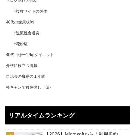
ブログ制作のお話
┗複数サイトの製作
40代の健康状態
┣逆流性食道炎
┗花粉症
40代目標ー17kgダイエット
介護に役立つ情報
自治会の班長の１年間
軽キャンで移住探し（仮）
リアルタイムランキング
【2026】Microsoftから「利用規約