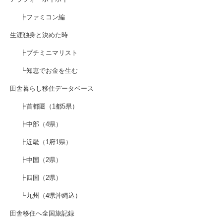
┣ファミコン編
生涯独身と決めた時
┣プチミニマリスト
┗知恵でお金を生む
田舎暮らし移住データベース
┣首都圏（1都5県）
┣中部（4県）
┣近畿（1府1県）
┣中国（2県）
┣四国（2県）
┗九州（4県沖縄込）
田舎移住へ全国旅記録