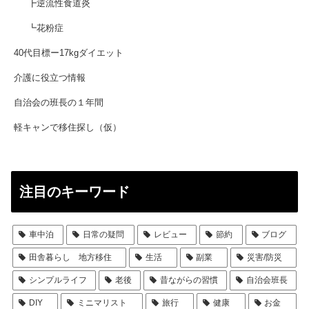
┣逆流性食道炎
┗花粉症
40代目標ー17kgダイエット
介護に役立つ情報
自治会の班長の１年間
軽キャンで移住探し（仮）
注目のキーワード
車中泊
日常の疑問
レビュー
節約
ブログ
田舎暮らし 地方移住
生活
副業
災害/防災
シンプルライフ
老後
昔ながらの習慣
自治会班長
DIY
ミニマリスト
旅行
健康
お金