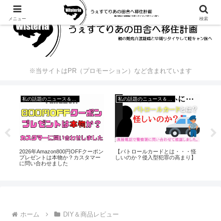
メニュー
検索
※当サイトはPR（プロモーション）など含まれています
私の話題のニュース＆出来事
私の話題のニュース＆出来事
2026年Amazon800円OFFクーポン
【パトロールカードとは・・・怪
20
た
プレゼントは本物か？カスタマー
しいのか？侵入型犯罪の高まり】
プ
に問い合わせました
に
ホーム
DIY＆商品レビュー