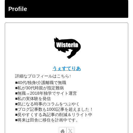
Profile
うぇすてりあ
詳細なプロフィールはこちら↑
■40代/独身/介護離職で無職
■私が30代時親が指定難病
■無職→2018年独学でサイト運営
■私の実体験を発信
■気になる時事のコラムをつぶやく
■ブログ記事数も1000記事を超えました！
■見やすくする為記事の削減＆リライト中
■将来は田舎に移住を計画中です。