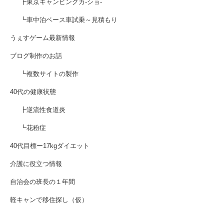
┣東京キャンピングカ-ショ-
┗車中泊ベース車試乗～見積もり
うぇすゲーム最新情報
ブログ制作のお話
┗複数サイトの製作
40代の健康状態
┣逆流性食道炎
┗花粉症
40代目標ー17kgダイエット
介護に役立つ情報
自治会の班長の１年間
軽キャンで移住探し（仮）