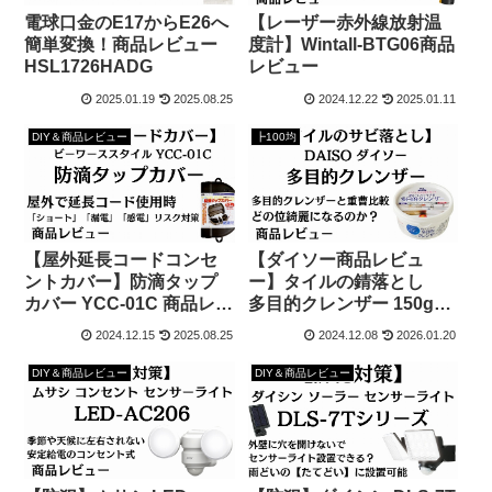
電球口金のE17からE26へ
【レーザー赤外線放射温
簡単変換！商品レビュー
度計】Wintall-BTG06商品
HSL1726HADG
レビュー
2025.01.19
2025.08.25
2024.12.22
2025.01.11
DIY＆商品レビュー
┣100均
【屋外延長コードコンセ
【ダイソー商品レビュ
ントカバー】防滴タップ
ー】タイルの錆落とし
カバー YCC-01C 商品レビ
多目的クレンザー 150gで
ュー
落ちるのか？
2024.12.15
2025.08.25
2024.12.08
2026.01.20
DIY＆商品レビュー
DIY＆商品レビュー