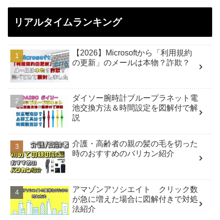
リアルタイムランキング
【2026】Microsoftから「利用規約
の更新」のメールは本物？詐欺？
ダイソー腕時計ブループラネット電
池交換方法＆時間設定を図解付で解
説
介護・高齢者の親の髪の毛を切った
時のおすすめのバリカン紹介
アマゾンアソシエイト クリック数
が急に増えた場合に図解付きで対処
法紹介