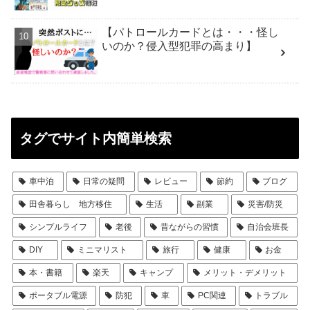
【パトロールカードとは・・・怪し
いのか？侵入型犯罪の高まり】
タグでサイト内簡単検索
車中泊
日常の疑問
レビュー
節約
ブログ
田舎暮らし 地方移住
生活
副業
災害/防災
シンプルライフ
老後
昔ながらの習慣
自治会班長
DIY
ミニマリスト
旅行
健康
お金
本・書籍
楽天
キャンプ
メリット・デメリット
ポータブル電源
防犯
車
PC関連
トラブル