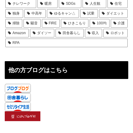
テレワーク
暖房
SDGs
人生観
住宅
独身
中高年
ゆるキャン△
試乗
ダイエット
掃除
騒音
FIRE
ひきこもり
100均
介護
Amazon
ダイソー
田舎暮らし
収入
ロボット
RPA
他の方ブログはこちら