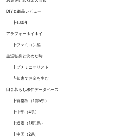
お金を貯める楽天情報
DIY＆商品レビュー
┣100均
アラフォーホイホイ
┣ファミコン編
生涯独身と決めた時
┣プチミニマリスト
┗知恵でお金を生む
田舎暮らし移住データベース
┣首都圏（1都5県）
┣中部（4県）
┣近畿（1府1県）
┣中国（2県）