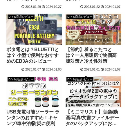
2023.01.29
2024.10.27
2023.01.22
2024.01.07
DIY＆商品レビュー
DIY＆商品レビュー
ポタ電とは？BLUETTIと
【節約】着るこたつと
は？ 小型で便利なおすす
は？一人用暖房で物価高
めのEB3Aのレビュー
騰対策と冷え性対策
2023.01.07
2024.01.03
2023.01.01
2024.01.07
DIY＆商品レビュー
DIY＆商品レビュー
USB充電可能ソーラー ラ
【ミニマリスト】音楽/動
ンタンのおすすめ！キャ
画/写真/文書ファイルデー
ンプ/車中泊/防災に便利
タのバックアップにおす
すめなコンパクト外付