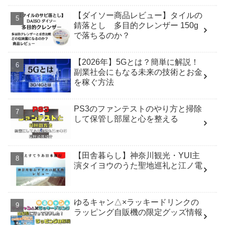
【ダイソー商品レビュー】タイルの
錆落とし 多目的クレンザー 150g
で落ちるのか？
【2026年】5Gとは？簡単に解説！
副業社会にもなる未来の技術とお金
を稼ぐ方法
PS3のファンテストのやり方と掃除
して保管し部屋と心を整える
【田舎暮らし】神奈川観光・YUI主
演タイヨウのうた聖地巡礼と江ノ電
ゆるキャン△×ラッキードリンクの
ラッピング自販機の限定グッズ情報