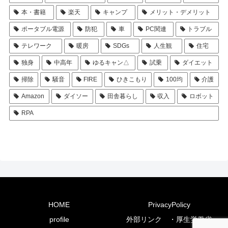
本・書籍
楽天
キャンプ
メリット・デメリット
ポータブル電源
防犯
車
PC関連
トラブル
テレワーク
暖房
SDGs
人生観
住宅
独身
中高年
ゆるキャン△
試乗
ダイエット
掃除
騒音
FIRE
ひきこもり
100均
介護
Amazon
ダイソー
田舎暮らし
収入
ロボット
RPA
HOME
PrivacyPolicy
profile
外部リンク ・厚生労働省