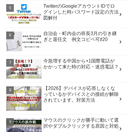
TwitterのGoogleアカウントIDでロ
グインした時パスワード設定の方法
図解付
自治会・町内会の班長3月の引き継
ぎと退任文 例文コピペ可♯20
今急増する中国から+1国際電話が
かかって来た時の対応・迷惑電話？
【2026】デバイスが応答しなくな
っているかデバイスとの接続が解除
されています。対策方法
マウスのクリックが勝手に動いて選
択やダブルクリックする原因と対処