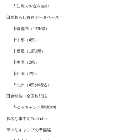
┗知恵でお金を生む
田舎暮らし移住データベース
┣首都圏（1都5県）
┣中部（4県）
┣近畿（1府1県）
┣中国（2県）
┣四国（2県）
┗九州（4県沖縄込）
田舎移住へ全国旅記録
┗ゆるキャン△聖地巡礼
有名な車中泊YouTuber
車中泊キャンプの準備編