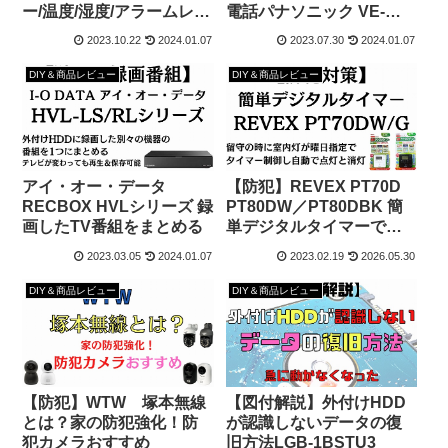
ー/温度/湿度/アラームレビ
電話パナソニック VE-
ュー
GD27DL-W商品レビュー
2023.10.22
2024.01.07
2023.07.30
2024.01.07
DIY＆商品レビュー
DIY＆商品レビュー
アイ・オー・データ
【防犯】REVEX PT70D
RECBOX HVLシリーズ 録
PT80DW／PT80DBK 簡
画したTV番組をまとめる
単デジタルタイマーで不
在時の防犯対策の照明に
2023.03.05
2024.01.07
2023.02.19
2026.05.30
役に立つ
DIY＆商品レビュー
DIY＆商品レビュー
【防犯】WTW 塚本無線
【図付解説】外付けHDD
とは？家の防犯強化！防
が認識しないデータの復
犯カメラおすすめ
旧方法LGB-1BSTU3