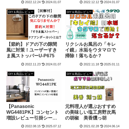
2022.12.24
2024.01.07
2022.12.12
2024.01.07
HDD5選
DIY＆商品レビュー
DIY＆商品レビュー
【節約】ドアの下の隙間
リクシルお風呂の「キレ
風に対策！ユーザーすき
イ鏡」水垢をウタマロで
ま風ストッパーU-P675
掃除！落ちるか？
2022.11.23
2024.01.07
2022.11.18
2025.01.11
DIY＆商品レビュー
DIY＆商品レビュー
【Panasonic
元料理人が選ぶおすすめ
WG4481PK】コンセント
の美味しい塩工房野次馬
増設レビュー引掛シーリ
の胡椒 美香燻っ胡
ング・天井照明
2022.08.15
2025.07.12
2021.02.28
2024.06.14