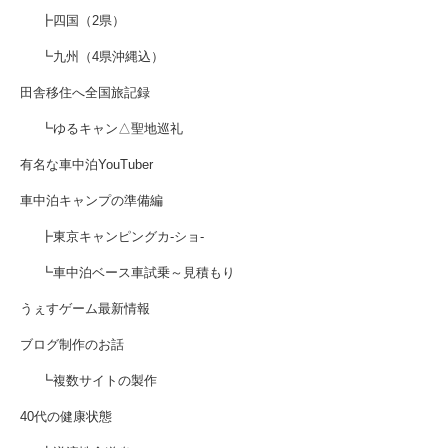
┣四国（2県）
┗九州（4県沖縄込）
田舎移住へ全国旅記録
┗ゆるキャン△聖地巡礼
有名な車中泊YouTuber
車中泊キャンプの準備編
┣東京キャンピングカ-ショ-
┗車中泊ベース車試乗～見積もり
うぇすゲーム最新情報
ブログ制作のお話
┗複数サイトの製作
40代の健康状態