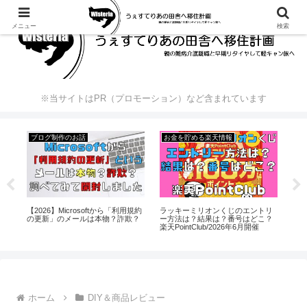
メニュー
検索
※当サイトはPR（プロモーション）など含まれています
ブログ制作のお話
お金を貯める楽天情報
ラッキーミリオンくじのエントリ
セブ
気象
【2026】Microsoftから「利用規約
ー方法は？結果は？番号はどこ？
紙
険
の更新」のメールは本物？詐欺？
楽天PointClub/2026年6月開催
の
ホーム
DIY＆商品レビュー