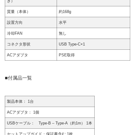
き）
質量（本体）
約168g
設置方向
水平
冷却FAN
無し
コネクタ形状
USB Type-C×1
ACアダプタ
PSE取得
■付属品一覧
製品本体： 1台
ACアダプタ： 1個
USBケーブル： Type-B – Type-A（約1m） 1本
セットアップガイド：保証書含む 1枚