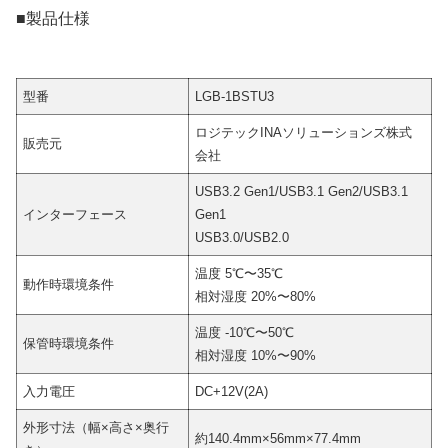
■製品仕様
型番
LGB-1BSTU3
ロジテックINAソリューションズ株式
販売元
会社
USB3.2 Gen1/USB3.1 Gen2/USB3.1
インターフェース
Gen1
USB3.0/USB2.0
温度 5℃〜35℃
動作時環境条件
相対湿度 20%〜80%
温度 -10℃〜50℃
保管時環境条件
相対湿度 10%〜90%
入力電圧
DC+12V(2A)
外形寸法（幅×高さ×奥行
約140.4mm×56mm×77.4mm