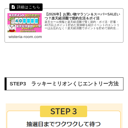
【2026年】お買い物マラソン＆スーパーSALEい
つ？楽天経済圏で節約生活＆ポイ活
楽天セール情報と楽天経済圏で賢く節約・ポイ活・貯蓄・
40万以上ポイント貯めた実体験を紹介イベントのエントリ
ーはお忘れなく！楽天経済圏でポイントを貯めて節約生活
情報のまとめここ数年いろいろな事が世界中で起き、その
影響は日本の物価高騰にも体験した事の無い勢いで現れま
wisteria-room.com
した。そこで大切なのは「節約していてもいかに快適に生
活をす
STEP3 ラッキーミリオンくじエントリー方法