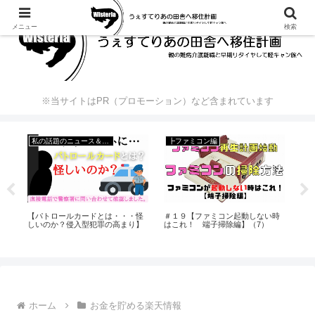
メニュー
検索
※当サイトはPR（プロモーション）など含まれています
私の話題のニュース＆出来事
┣ファミコン編
ーポン
【パトロールカードとは・・・怪
＃１９【ファミコン起動しない時
【2
ー
しいのか？侵入型犯罪の高まり】
はこれ！ 端子掃除編】（7）
っ
除
ホーム
お金を貯める楽天情報