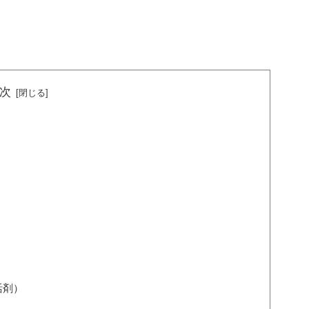
次
活剤）