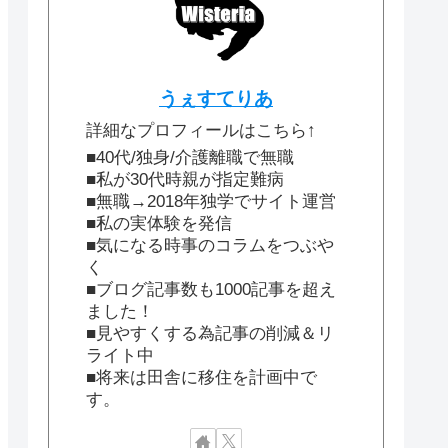
うぇすてりあ
詳細なプロフィールはこちら↑
■40代/独身/介護離職で無職
■私が30代時親が指定難病
■無職→2018年独学でサイト運営
■私の実体験を発信
■気になる時事のコラムをつぶや
く
■ブログ記事数も1000記事を超え
ました！
■見やすくする為記事の削減＆リ
ライト中
■将来は田舎に移住を計画中で
す。