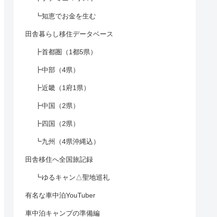
┗知恵でお金を生む
田舎暮らし移住データベース
┣首都圏（1都5県）
┣中部（4県）
┣近畿（1府1県）
┣中国（2県）
┣四国（2県）
┗九州（4県沖縄込）
田舎移住へ全国旅記録
┗ゆるキャン△聖地巡礼
有名な車中泊YouTuber
車中泊キャンプの準備編