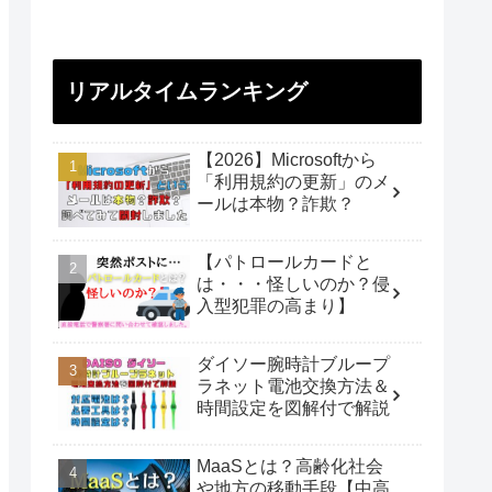
リアルタイムランキング
【2026】Microsoftから
「利用規約の更新」のメ
ールは本物？詐欺？
【パトロールカードと
は・・・怪しいのか？侵
入型犯罪の高まり】
ダイソー腕時計ブループ
ラネット電池交換方法＆
時間設定を図解付で解説
MaaSとは？高齢化社会
や地方の移動手段【中高