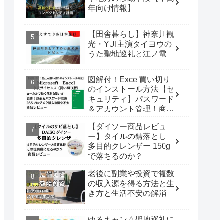
年向け情報】
【田舎暮らし】神奈川観
光・YUI主演タイヨウの
うた聖地巡礼と江ノ電
図解付！Excel買い切り
のインストール方法【セ
キュリティ】パスワード
＆アカウント管理！商品
レビュー
【ダイソー商品レビュ
ー】タイルの錆落とし
多目的クレンザー 150g
で落ちるのか？
老後に副業や投資で複数
の収入源を得る方法と生
き方と生活不安の解消
ゆるキャン△聖地巡礼に