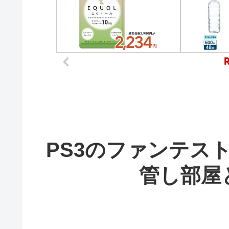
PS3のファンテス
管し部屋