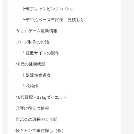
┣東京キャンピングカ-ショ-
┗車中泊ベース車試乗～見積もり
うぇすゲーム最新情報
ブログ制作のお話
┗複数サイトの製作
40代の健康状態
┣逆流性食道炎
┗花粉症
40代目標ー17kgダイエット
介護に役立つ情報
自治会の班長の１年間
軽キャンで移住探し（仮）