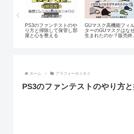
挨拶文例
PS3のファンテストのや
GUマスク高機能フィ
長会議に
り方と掃除して保管し部
ターのGUマスクはな
は(3)
屋と心を整える
生まれたのか？販売終
了？洗濯はできるのか
ホーム
アラフォーホイホイ
PS3のファンテストのやり方