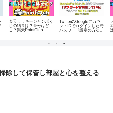
ル
楽天ラッキージャンボく
TwitterのGoogleアカウ
ぜ
じの結果は？番号はど
ントIDでログインした時
こ？楽天PointClub
パスワード設定の方法図
？
P
解付
と掃除して保管し部屋と心を整える