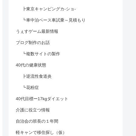
┣東京キャンピングカ-ショ-
┗車中泊ベース車試乗～見積もり
うぇすゲーム最新情報
ブログ制作のお話
┗複数サイトの製作
40代の健康状態
┣逆流性食道炎
┗花粉症
40代目標ー17kgダイエット
介護に役立つ情報
自治会の班長の１年間
軽キャンで移住探し（仮）