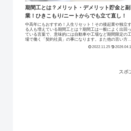
期間工とは？メリット・デメリット貯金と副
業！ひきこもり/ニートからでも立て直し！
中高年にもおすすめ！人生リセット！その後起業や独立
る人も増えている期間工とは？期間工は一般によく出回
ている言葉で、意味的には自動車や工場など期間限定の
場で働く「契約社員」の事になります。また他の言い方
あり、「期間社員」「期間従業員」なども同じ意味にな
2022.11.25
2026.04.
ます。要は「期間が決まった契約をしている社員」とい
事になり
スポ