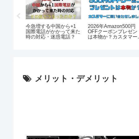
今急増する中国から+1
2026年Amazon500円
ストのや
国際電話がかかって来た
OFFクーポンプレゼン
保管し部
時の対応・迷惑電話？
は本物か？カスタマー
問い合わせました
メリット・デメリット