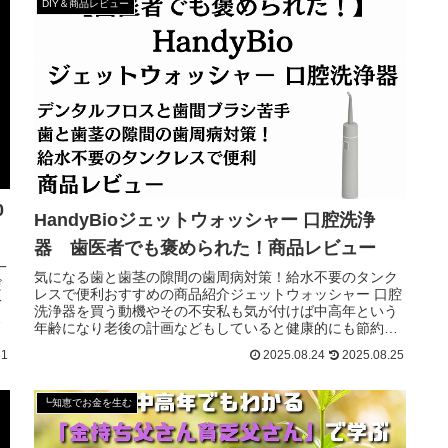
DIY＆商品レビュー
0
HandyBioジェットウォッシャー 口腔洗浄
器 歯医者でも褒められた！商品レビュー
一
気になる歯と歯茎の隙間の歯周病対策！給水不要のタンク
だ
レスで便利おすすめの商品紹介ジェットウォッシャー 口腔
一
洗浄器を買う動機やその不安私も気が付けば中高年という
な
年齢になり老後の計画などもしていると健康的にも節約的
にも歯の健康はとても大事と考えています。なので歯のケ
31
2025.08.24
2025.08.25
アと歯周病対策として定期的に歯医者さんに通っていま
す。その
┗知恵でお金を生む