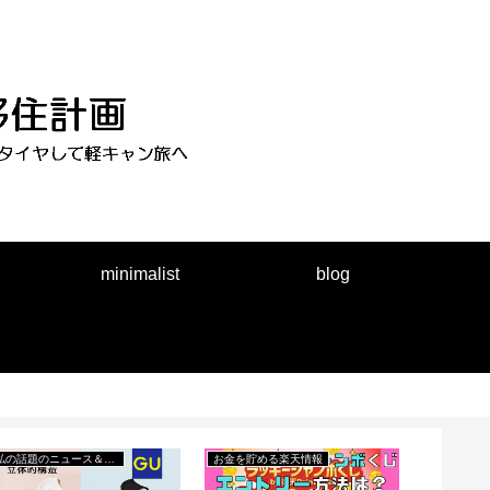
minimalist
blog
私の話題のニュース＆出来事
お金を貯める楽天情報
ブログ制作