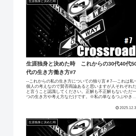
生涯独身と決めた時
生涯独身と決めた時 これからの30代40代5
代の生き方働き方#7
--これからの私の生き方についての独り言＃7---これは私
個人の考えなので賛否両論あると思いますが人それぞれ
と言うこと認識してください。正解も不正解もないただ
つの生き方や考え方なだけです。※私の単なるつぶやき
ので、興味がある方はまず...
2025.12.
生涯独身と決めた時