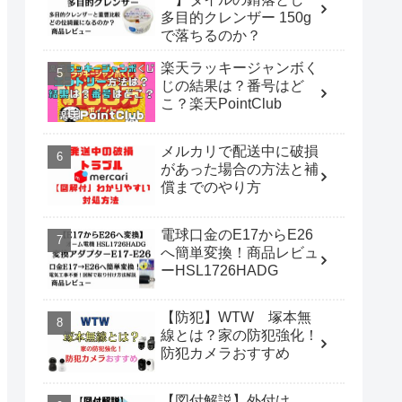
多目的クレンザー 150g
で落ちるのか？
楽天ラッキージャンボく
じの結果は？番号はど
こ？楽天PointClub
メルカリで配送中に破損
があった場合の方法と補
償までのやり方
電球口金のE17からE26
へ簡単変換！商品レビュ
ーHSL1726HADG
【防犯】WTW 塚本無
線とは？家の防犯強化！
防犯カメラおすすめ
【図付解説】外付け