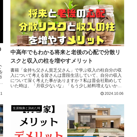
0
中高年でもわかる将来と老後の心配で分散リ
スクと収入の柱を増やすメリット
で
書籍「金持ち父さん貧乏父さん」で学ぶ収入の柱自分の収
を
入について考える皆さんは普段生活していて、自分の収入
8
について深く考えた事がありますか？私は昔会社勤めして
重
いた時は、「月収少ないな」「もう少し給料増えないか
よ
な」「残業を多くすれば給料もっと上がるのに」など考え
31
2024.10.06
てはいましたが、その考えは1つの会社から得る収入の事だ
けを考え
生涯独身と決めた時