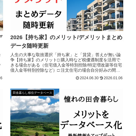
デ
2026【持ち家】のメリット/デメリットまとめ
データ随時更新
論
人生の大事な取捨選択「持ち家」と「賃貸」答えが無い論
争【持ち家】のメリット□ 購入時など税優遇制度を活用で
で
きる場合がある（住宅借入金等特別控除/特定増改築等住宅
借入金等特別控除など）□ 注文住宅の場合自分好みの間取
住
りが出来理想の住まいに近づける事ができる。□ ローンが
06
2024.06.30
2026.01.06
終われば資産（土地やマンションなど）になる。□ 住宅
田舎暮らし移住データベース