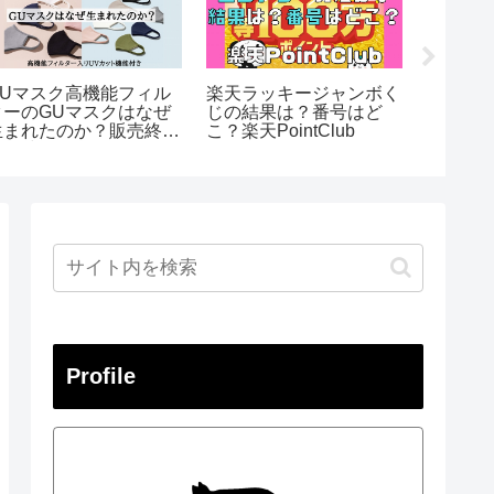
GUマスク高機能フィル
楽天ラッキージャンボく
【2026】
ターのGUマスクはなぜ
じの結果は？番号はど
「利用
生まれたのか？販売終
こ？楽天PointClub
ールは
了？洗濯はできるのか？
Profile