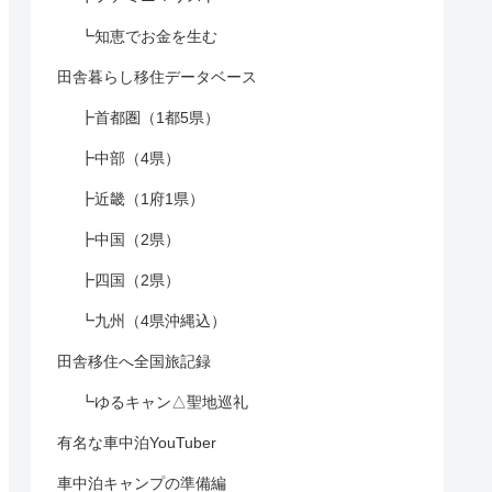
┗知恵でお金を生む
田舎暮らし移住データベース
┣首都圏（1都5県）
┣中部（4県）
┣近畿（1府1県）
┣中国（2県）
┣四国（2県）
┗九州（4県沖縄込）
田舎移住へ全国旅記録
┗ゆるキャン△聖地巡礼
有名な車中泊YouTuber
車中泊キャンプの準備編