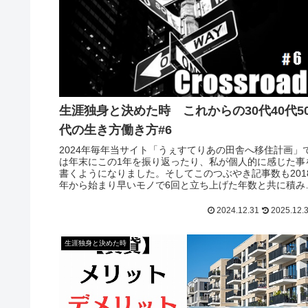
生涯独身と決めた時 これからの30代40代5
代の生き方働き方#6
2024年毎年当サイト「うぇすてりあの田舎へ移住計画」
は年末にこの1年を振り返ったり、私が個人的に感じた事
書くようになりました。そしてこのつぶやき記事数も201
年から始まり早いモノで6回と立ち上げた年数と共に積み
ねてきました。ここ数年1年毎に人生設計を大きく変える
うな出来事が起こっているような気がします。実際
2024.12.31
2025.12.
生涯独身と決めた時