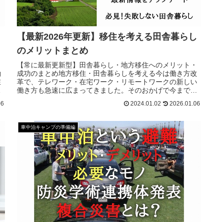
し
【最新2026年更新】移住を考える田舎暮らし
のメリットまとめ
【常に最新更新型】田舎暮らし・地方移住へのメリット・
働
成功のまとめ地方移住・田舎暮らしを考える今は働き方改
在
革で、テレワーク・在宅ワーク・リモートワークの新しい
方
働き方も急速に広まってきました。そのおかげで今まで出
て
来なかったような、生き方や働き方ができるような選択肢
06
2024.01.02
2026.01.06
然
が増えてきましたね。今までは、朝から通勤ラッシュに揉
まれ、会
車中泊キャンプの準備編