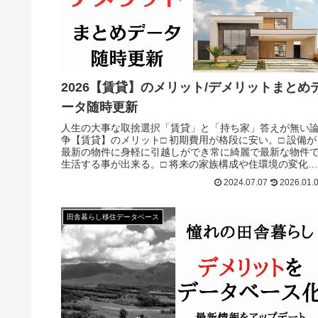
2026【賃貸】のメリット/デメリットまとめ
ータ随時更新
人生の大事な取捨選択「賃貸」と「持ち家」答えが無い
争【賃貸】のメリット□ 初期費用が格段に安い。□ 設備が
最新の物件に身軽に引越しができ常に綺麗で最新な物件
生活する事が出来る。□ 将来の家族構成や住環境の変化に
応じて自分のライフスタイルに合った物件に臨機応変に
2024.07.07
2026.01.
み替えできる。□ 中には庭付き戸建ての賃貸物件もある。
田舎暮らし移住データベース