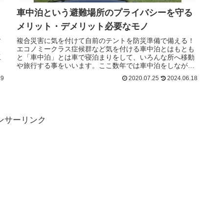
車中泊という避難場所のプライバシーを守る
メリット・デメリット必要なモノ
す
複合災害に気を付けて自前のテントを防災準備で備える！
っ
エコノミークラス症候群など気を付ける車中泊とはもとも
工
と「車中泊」とは車で寝泊まりをして、いろんな所へ移動
も
や旅行する事をいいます。ここ数年では車中泊をしなが
り
ら、全国に旅に出る人も流行り始めて、YouTubeやブログ
19
2020.07.25
2024.06.18
う
などでアップしながら車中泊する人口も増えていました。
実際
ンサーリンク