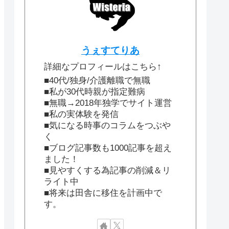
うぇすてりあ
詳細なプロフィールはこちら↑
■40代/独身/介護離職で無職
■私が30代時親が指定難病
■無職→2018年独学でサイト運営
■私の実体験を発信
■気になる時事のコラムをつぶや
く
■ブログ記事数も1000記事を超え
ました！
■見やすくする為記事の削減＆リ
ライト中
■将来は田舎に移住を計画中で
す。