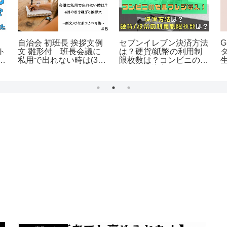
自治会 初班長 挨拶文例
セブンイレブン決済方法
ト
文 雛形付 班長会議に
は？硬貨/紙幣の利用制
に
私用で出れない時は(3)
限枚数は？コンビニのセ
＃５
ルフレジ導入！