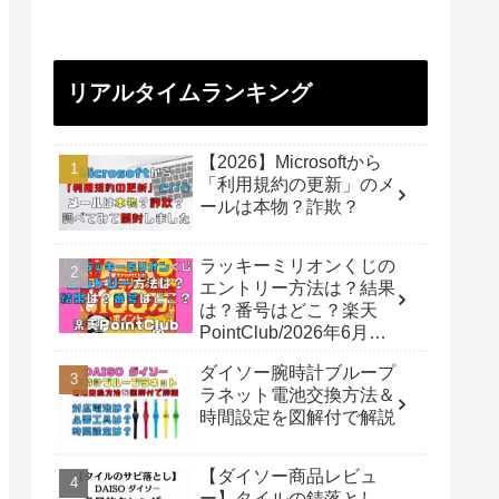
リアルタイムランキング
【2026】Microsoftから
「利用規約の更新」のメ
ールは本物？詐欺？
ラッキーミリオンくじの
エントリー方法は？結果
は？番号はどこ？楽天
PointClub/2026年6月開
催
ダイソー腕時計ブループ
ラネット電池交換方法＆
時間設定を図解付で解説
【ダイソー商品レビュ
ー】タイルの錆落とし