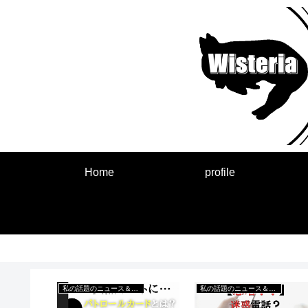
Home
profile
のお話
私の話題のニュース＆出来事
お金を貯める楽天情報