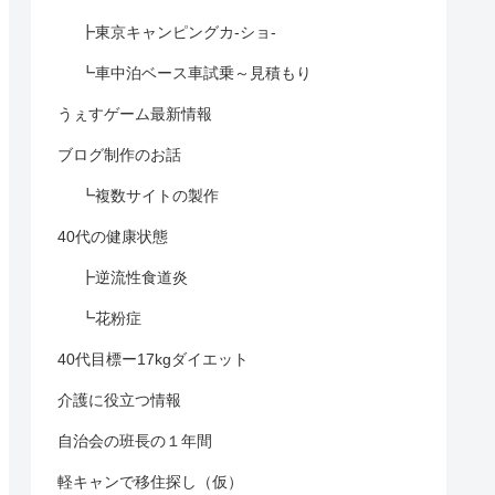
┣東京キャンピングカ-ショ-
┗車中泊ベース車試乗～見積もり
うぇすゲーム最新情報
ブログ制作のお話
┗複数サイトの製作
40代の健康状態
┣逆流性食道炎
┗花粉症
40代目標ー17kgダイエット
介護に役立つ情報
自治会の班長の１年間
軽キャンで移住探し（仮）