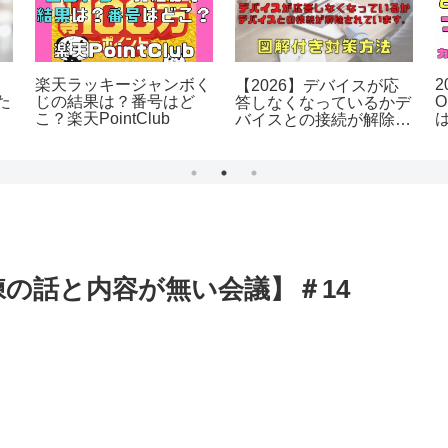
オンくじの
＃１９【ファミコン起動
GUマスク高機能フィ
法は？結果
しない時はこれ！ 端子
ターのGUマスクはな
こ？楽天
掃除編】（7）
生まれたのか？販売
026年6月開
了？洗濯はできるの
練の話と内容が無い会議】＃14