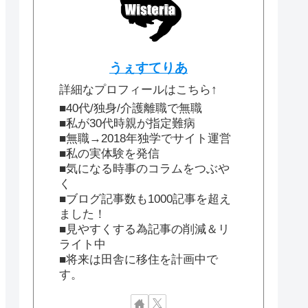
うぇすてりあ
詳細なプロフィールはこちら↑
■40代/独身/介護離職で無職
■私が30代時親が指定難病
■無職→2018年独学でサイト運営
■私の実体験を発信
■気になる時事のコラムをつぶや
く
■ブログ記事数も1000記事を超え
ました！
■見やすくする為記事の削減＆リ
ライト中
■将来は田舎に移住を計画中で
す。