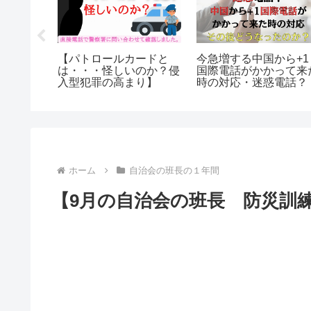
セブンイレブン決済方法
ラッキーミリ
のクリックが勝手
は？硬貨/紙幣の利用制
エントリー方
て選択やダブルク
限枚数は？コンビニのセ
は？番号はど
する原因と対処
ルフレジ導入！
PointClub/2
催
ホーム
自治会の班長の１年間
【9月の自治会の班長 防災訓