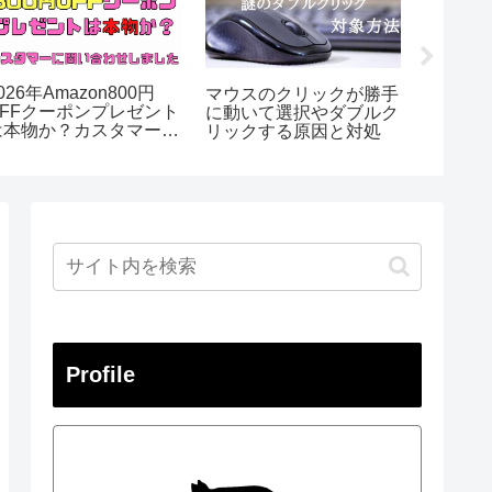
ル
TwitterのGoogleアカウ
【2026改正】キキクル
ぜ
ントIDでログインした時
とは？気象庁の無料アプ
終
パスワード設定の方法図
リ大雨など水害危険度分
か？
解付
布の情報
Profile