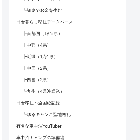
┗知恵でお金を生む
田舎暮らし移住データベース
┣首都圏（1都5県）
┣中部（4県）
┣近畿（1府1県）
┣中国（2県）
┣四国（2県）
┗九州（4県沖縄込）
田舎移住へ全国旅記録
┗ゆるキャン△聖地巡礼
有名な車中泊YouTuber
車中泊キャンプの準備編