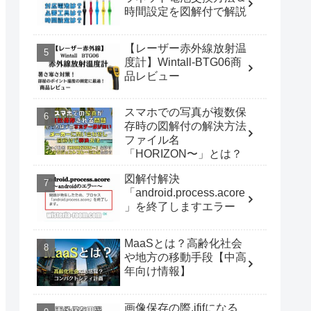
時間設定を図解付で解説
【レーザー赤外線放射温
度計】Wintall-BTG06商
品レビュー
スマホでの写真が複数保
存時の図解付の解決方法
ファイル名
「HORIZON〜」とは？
図解付解決
「android.process.acore
」を終了しますエラー
MaaSとは？高齢化社会
や地方の移動手段【中高
年向け情報】
画像保存の際.jfifになる