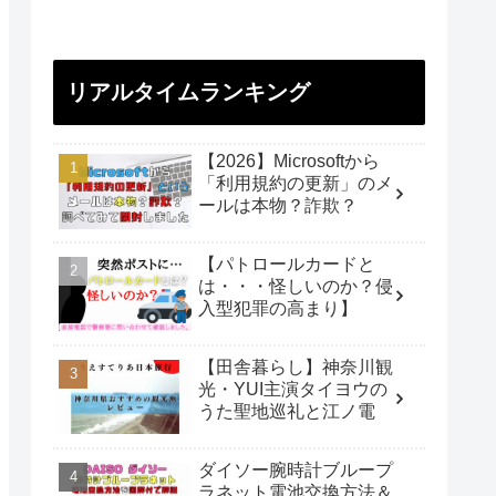
リアルタイムランキング
【2026】Microsoftから
「利用規約の更新」のメ
ールは本物？詐欺？
【パトロールカードと
は・・・怪しいのか？侵
入型犯罪の高まり】
【田舎暮らし】神奈川観
光・YUI主演タイヨウの
うた聖地巡礼と江ノ電
ダイソー腕時計ブループ
ラネット電池交換方法＆