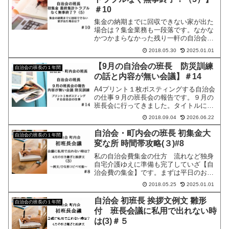
た。おお！どうやら私の危惧していた、
＃10
個別の挨拶が無さそうです。流石に１０
集金の納期までに回収できない家が出た
場合は？集金業務も一段落です。なかな
かつかまらなかった残り一軒の自治会費
＆赤十字の集金もやっと回収でき、その
2018.05.30
2025.01.01
日に合計金額の計算です。毎回その日そ
の日に集金が終わった日は家に帰って
【9月の自治会の班長 防災訓練
自治会の班長の１年間
【回収した件数】と【合計金額】を出
の話と内容が無い会議】＃14
し、間違いが無いか確認をしています。
最終の合計金額も楽に計算でき間違えも
A4プリント１枚ポスティングする自治会
の仕事９月の班長会の報告です。９月の
班長会に行ってきました。タイトルにも
書きましたが・・・そうです！内容は無
2018.09.04
2026.06.22
いよ～です。何を話したかというと、先
月の夏祭りの報告と防災の話と配布物の
自治会・町内会の班長 初集金大
自治会の班長の１年間
話のみでした。これだけで30分で終了で
変な所 時間帯攻略(３)#8
す。これもまた、要約すれば5分で終わ
るような話でした。もう班長会
私の自治会費集金の仕方 流れなど独身
自宅介護ゆえに準備も完了していざ【自
治会費の集金】です。まずは平日のお昼
に自宅から遠いお宅から始めました。
2018.05.25
2025.01.01
（練習も兼ねてあまり関わりのない人か
ら始めてみます。）平日の理由は外出歩
自治会 初班長 挨拶文例文 雛形
自治会の班長の１年間
いてもひと気は少なくあまり目立たない
付 班長会議に私用で出れない時
からというこで（笑）あまり近所を真昼
は(3)＃５
間から出歩きたくないですからね。い