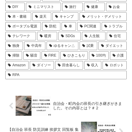
DIY
ミニマリスト
旅行
健康
お金
本・書籍
楽天
キャンプ
メリット・デメリット
ポータブル電源
防犯
車
PC関連
トラブル
テレワーク
暖房
SDGs
人生観
住宅
独身
中高年
ゆるキャン△
試乗
ダイエット
掃除
騒音
FIRE
ひきこもり
100均
介護
Amazon
ダイソー
田舎暮らし
収入
ロボット
RPA
自治会・町内会の班長の引き継ぎがきま
した。その内容とは？＃２
【自治会 班長 防災訓練 挨拶文 回覧板 集