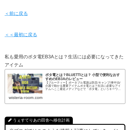
＜前に戻る
＜＜最初に戻る
私も愛用のポタ電EB3Aとは？生活には必要になってきた
アイテム
ポタ電とは？BLUETTIとは？ 小型で便利なおす
すめのEB3Aのレビュー
【ブルーティー】ポータブル電源は防災/キャンプ/車中泊/
介護で助かる重要アイテムポタ電とは？生活に必要なアイ
テムへここ最近メディアなどで「ポタ電」というキーワー
ドを聞いた事はありませんか？このポタ電とはポータブル
電源の略語の事で、今生活する上で知っておきたいアイテ
wisteria-room.com
ムの一つになります。そもそもポータブル電源とは？基本
電気
うぇすてりあの田舎へ移住計画