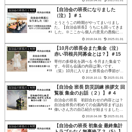
2018.04.02
2025.01.01
の仕事内容などを紹介していきます。あ
る程度内容はオブラートに包みながらに
【自治会の班長になりました
自治会の班長の１年間
します。（地域が身バレないようにした
（泣）】＃１
い為（笑））まず班長になった経緯から
お話します。３月上旬に家のポス
とうとうこの時期がやってまいりまし
た。【自治会班長】うちにも回ってきま
した。※ここから個人の意見の愚痴にな
りますので、嫌な人はブラウザーバック
2018.04.01
2025.01.01
をしてください。【ゴミを捨てる】以上
回ってくる、この仕事・・・確かにゴミ
【10月の班長会また集金（泣）
自治会の班長の１年間
置き場を利用させてもらっている以上、
赤い羽根共同募金とは？】＃15
やらないといけない事なのですが…なか
なかこの自治会制度もどうですかね・
寄付の多様化を調べる 今月また集金で
す。今回も会議の内容は薄いです。
（笑）10月に入りまた班長会の季節がや
ってまいりました。さて今回の班長会の
2018.10.11
2025.01.01
内容はと言いますと・・・集まってすぐ
この1か月の区長達の活動報告を聞いて
【自治会 班長 防災訓練 挨拶文 回
自治会の班長の１年間
集金の話になりました。今回は赤い羽根
覧板 集金のお話（２）】＃４
募金です。これも、もう回覧で募金内容
を回して寄付したい人は最寄の区長宅
自治会の班長 初顔合わせの内容とは？
自治会班長の初めての会議内容まずはお
偉いさん方の自己紹介が始まりました。
相変わらず昔ながらの固い感じの挨拶が
2018.04.08
2025.01.01
続きます・・・こういう雰囲気苦手で
す。堅苦しいので息が詰まります。そし
【自治会の班長 初集金 最終集計
自治会の班長の１年間
て、本題の班長の仕事の話に移りまし
トラブルなく無事終了？（5）】