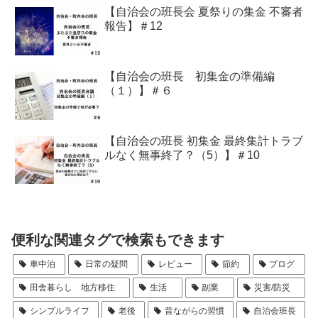
【自治会の班長会 夏祭りの集金 不審者
報告】＃12
【自治会の班長 初集金の準備編
（１）】＃６
【自治会の班長 初集金 最終集計トラブ
ルなく無事終了？（5）】＃10
便利な関連タグで検索もできます
車中泊
日常の疑問
レビュー
節約
ブログ
田舎暮らし 地方移住
生活
副業
災害/防災
シンプルライフ
老後
昔ながらの習慣
自治会班長