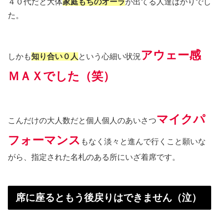
４０代だと大体
家庭もちのオーラ
が出てる人達ばかりでし
た。
アウェー感
しかも
知り合い０人
という心細い状況
ＭＡＸでした（笑）
マイクパ
こんだけの大人数だと個人個人のあいさつ
フォーマンス
もなく淡々と進んで行くこと願いな
がら、指定された名札のある所にいざ着席です。
席に座るともう後戻りはできません（泣）