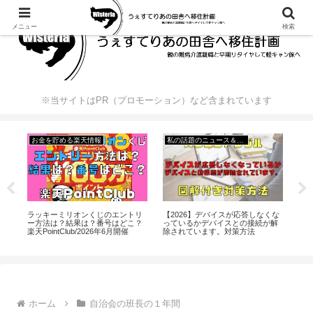
メニュー
検索
※当サイトはPR（プロモーション）など含まれています
私の話題のニュース＆出来事
自治会の班長の１年間
GUマスク高機能フィルターのGU
自治会 初班長 挨拶文例文 雛形
くな
【2
マスクはなぜ生まれたのか？販売
付 班長会議に私用で出れない時
解
庁
終了？洗濯はできるのか？
は(3)＃５
度
ホーム
自治会の班長の１年間