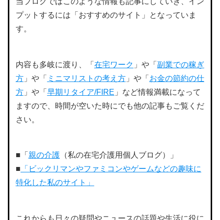
当ブログではこのような情報も記事にしていき、イン
プットするには「おすすめのサイト」となっていま
す。
内容も多岐に渡り、「
在宅ワーク
」や「
副業での稼ぎ
方
」や「
ミニマリストの考え方
」や「
お金の節約の仕
方
」や「
早期リタイア/FIRE
」など情報満載になって
ますので、時間が空いた時にでも他の記事もご覧くだ
さい。
■「
親の介護
（私の在宅介護用個人ブログ）」
■
「ビックリマンやファミコンやゲームなどの趣味に
特化した私のサイト」
これからも日々の疑問やニュースの話題や生活に役に