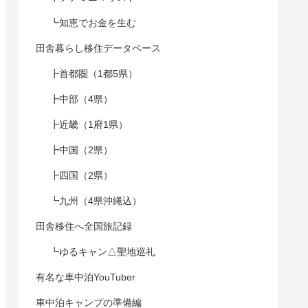
┗知恵でお金を生む
田舎暮らし移住データベース
┣首都圏（1都5県）
┣中部（4県）
┣近畿（1府1県）
┣中国（2県）
┣四国（2県）
┗九州（4県沖縄込）
田舎移住へ全国旅記録
┗ゆるキャン△聖地巡礼
有名な車中泊YouTuber
車中泊キャンプの準備編