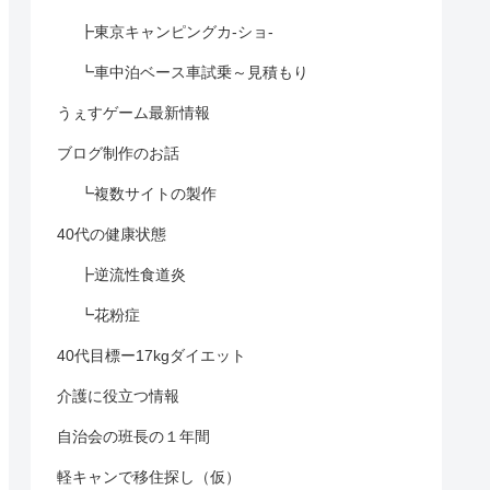
┣東京キャンピングカ-ショ-
┗車中泊ベース車試乗～見積もり
うぇすゲーム最新情報
ブログ制作のお話
┗複数サイトの製作
40代の健康状態
┣逆流性食道炎
┗花粉症
40代目標ー17kgダイエット
介護に役立つ情報
自治会の班長の１年間
軽キャンで移住探し（仮）