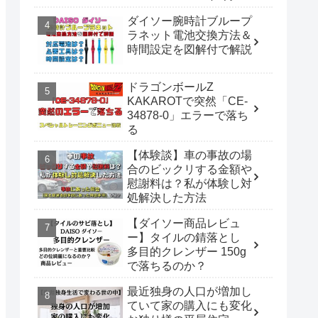
催
ダイソー腕時計ブループ
ラネット電池交換方法＆
時間設定を図解付で解説
ドラゴンボールZ
KAKAROTで突然「CE-
34878-0」エラーで落ち
る
【体験談】車の事故の場
合のビックリする金額や
慰謝料は？私が体験し対
処解決した方法
【ダイソー商品レビュ
ー】タイルの錆落とし
多目的クレンザー 150g
で落ちるのか？
最近独身の人口が増加し
ていて家の購入にも変化