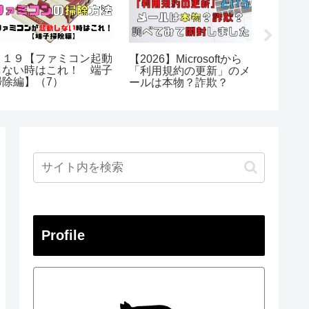
＃１９【ファミコン起動
2026年
【2026】Microsoftから
しない時はこれ！ 端子
OFFク
「利用規約の更新」のメ
掃除編】（7）
は本物
ールは本物？詐欺？
問い合
Profile