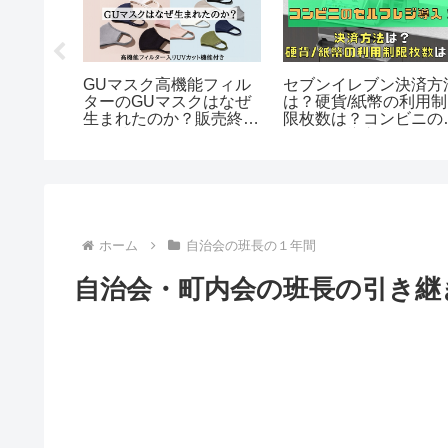
800円
GUマスク高機能フィル
セブンイレブン決済方
プレゼント
ターのGUマスクはなぜ
は？硬貨/紙幣の利用制
タマーに
生まれたのか？販売終
限枚数は？コンビニの
た
了？洗濯はできるのか？
ルフレジ導入！
ホーム
自治会の班長の１年間
自治会・町内会の班長の引き継