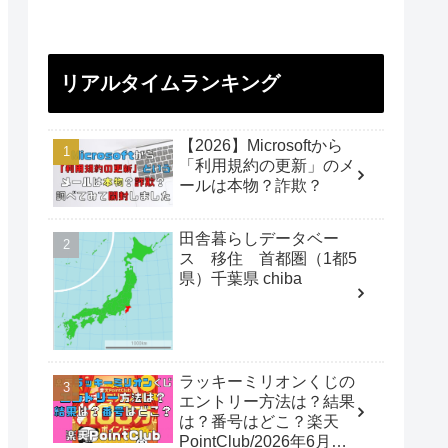
リアルタイムランキング
【2026】Microsoftから
「利用規約の更新」のメ
ールは本物？詐欺？
田舎暮らしデータベー
ス 移住 首都圏（1都5
県）千葉県 chiba
ラッキーミリオンくじの
エントリー方法は？結果
は？番号はどこ？楽天
PointClub/2026年6月開