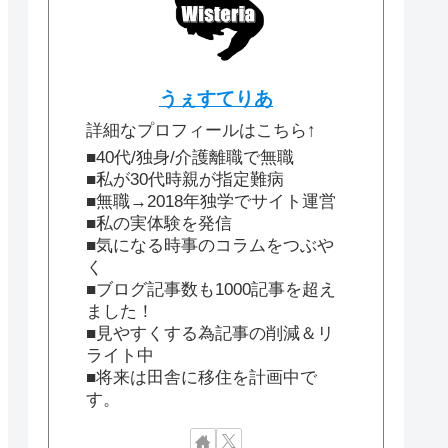
うぇすてりあ
詳細なプロフィールはこちら↑
■40代/独身/介護離職で無職
■私が30代時親が指定難病
■無職→2018年独学でサイト運営
■私の実体験を発信
■気になる時事のコラムをつぶや
く
■ブログ記事数も1000記事を超え
ました！
■見やすくする為記事の削減＆リ
ライト中
■将来は田舎に移住を計画中で
す。