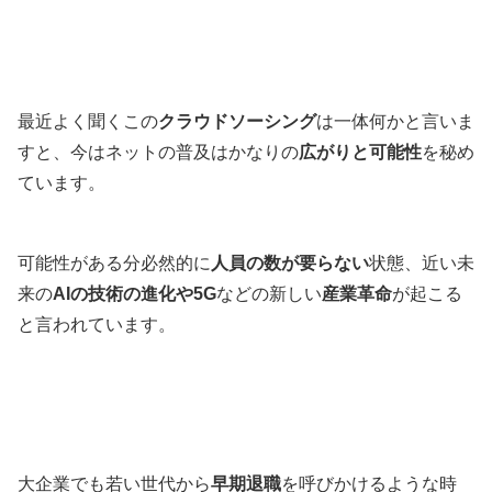
最近よく聞くこの
クラウドソーシング
は一体何かと言いま
すと、今はネットの普及はかなりの
広がりと可能性
を秘め
ています。
可能性がある分必然的に
人員の数が要らない
状態、近い未
来の
AIの技術の進化や5G
などの新しい
産業革命
が起こる
と言われています。
大企業でも若い世代から
早期退職
を呼びかけるような時