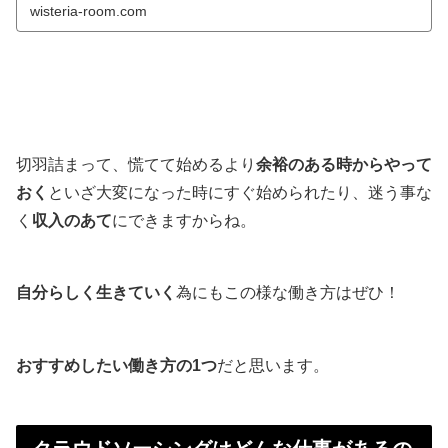
業などでも、45歳以上を対象とした希望退職・早期退職を
wisteria-room.com
募っていますね。昔なら希望退職・早期退職は50代後半
切羽詰まって、慌てて始めるより
余裕のある時からやって
おく
といざ大変になった時にすぐ始められたり、迷う事な
く
収入のあて
にできますからね。
自分らしく生きていく
為にもこの様な働き方はぜひ！
おすすめしたい働き方の1つ
だと思います。