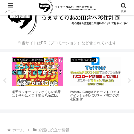
メニュー
検索
※当サイトはPR（プロモーション）など含まれています
お金を貯める楽天情報
ブログ制作のお話
怪
楽天ラッキージャンボくじの結果
セブ
TwitterのGoogleアカウントIDでロ
】
は？番号はどこ？楽天PointClub
紙
グインした時パスワード設定の方
の
法図解付
ホーム
介護に役立つ情報