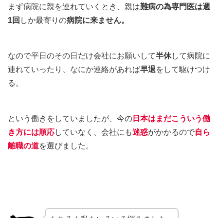
まず病院に親を連れていくとき、親は
難病の為専門医は週
1回
しか最寄りの
病院に来ません。
なので平日のその日だけ会社にお願いして
半休
して病院に
連れていったり、なにか連絡があれば
早退
をして駆けつけ
る。
という働きをしていましたが、今の
日本はまだこういう
働
き方には順応
していなく、会社にも
迷惑
がかかるので
自ら
離職の道
を選びました。