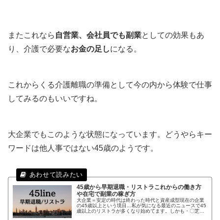
またこれなら
自営業、会社員でも副業
としての効果もあ
り、介護で必要な
お金の足し
になる。
これからくる介護離職の準備として今の内から体験で仕事
してみるのもいいですね。
大企業でもこのような状態になっています。どうやらキー
ワードは他人事ではない45歳のようです。
45歳から早期退職・リストラこれからの働き方
や在宅で副業の稼ぎ方
大企業＝安定の時代は終わった時代と資産成型現在の企業
の45歳以上という境目…私が気になる最近のニュースで45
歳以上のリストラが多くなり始めてます。しかも・〇芝・
資〇堂・富○通やコ○・コーラ・イトー○ーカ堂などの大企