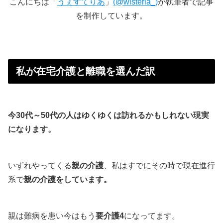
こんにちは「
うぇすてりあ
」
(@wisteria_)
が執筆者で記事
を制作しています。
私が在宅介護と離職を選んだ訳
今30代～50代の人はゆくゆくは訪れるかもしれない現実
になります。
いずれやってくる
親の介護
、私はすでにその時で現在進行
系で
親の介護をしています。
親は難病を患い今はもう
要介護4
になってます。