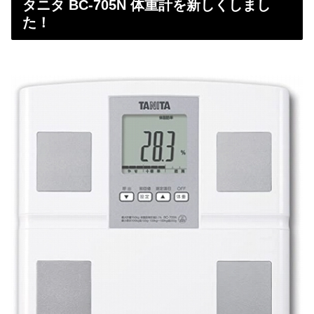
タニタ BC-705N 体重計を新しくしまし
た！