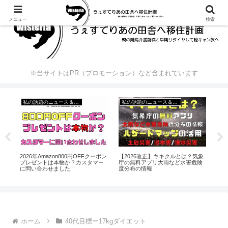
メニュー
検索
※当サイトはPR（プロモーション）など含まれています
私の話題のニュース＆出来事
私の話題のニュース＆出来事
2026年Amazon800円OFFクーポン
て
【2026改正】キキクルとは？気象
【2
プレゼントは本物か？カスタマー
と
庁の無料アプリ大雨など水害危険
っ
に問い合わせました
度分布の情報
除
ホーム
40代目標ー17kgダイエット