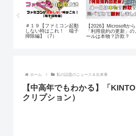
500円
＃１９【ファミコン起動
【2026】Microsoftから
プレゼント
しない時はこれ！ 端子
「利用規約の更新」の
タマーに
掃除編】（7）
ールは本物？詐欺？
た
ホーム
私の話題のニュース＆出来事
【中高年でもわかる】「KIN
クリプション）