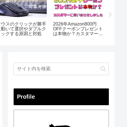
マウスのクリックが勝手
2026年Amazon800円
メルカ
に動いて選択やダブルク
OFFクーポンプレゼント
があっ
リックする原因と対処
は本物か？カスタマーに
償まで
問い合わせました
Profile