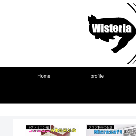
Home
profile
来事
┣ファミコン編
ブログ制作のお話