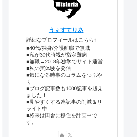
うぇすてりあ
詳細なプロフィールはこちら↑
■40代/独身/介護離職で無職
■私が30代時親が指定難病
■無職→2018年独学でサイト運営
■私の実体験を発信
■気になる時事のコラムをつぶや
く
■ブログ記事数も1000記事を超え
ました！
■見やすくする為記事の削減＆リ
ライト中
■将来は田舎に移住を計画中で
す。