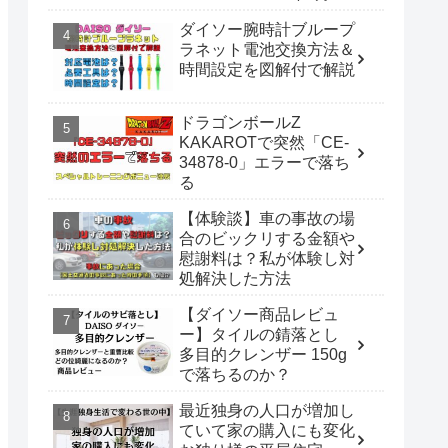
催
ダイソー腕時計ブループ
ラネット電池交換方法＆
時間設定を図解付で解説
ドラゴンボールZ
KAKAROTで突然「CE-
34878-0」エラーで落ち
る
【体験談】車の事故の場
合のビックリする金額や
慰謝料は？私が体験し対
処解決した方法
【ダイソー商品レビュ
ー】タイルの錆落とし
多目的クレンザー 150g
で落ちるのか？
最近独身の人口が増加し
ていて家の購入にも変化