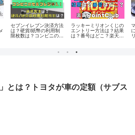
セブンイレブン決済方法
ラッキーミリオンくじの
は？硬貨/紙幣の利用制
エントリー方法は？結果
メ
限枚数は？コンビニのセ
は？番号はどこ？楽天
ルフレジ導入！
PointClub/2026年6月開
催
TO」とは？トヨタが車の定額（サブス