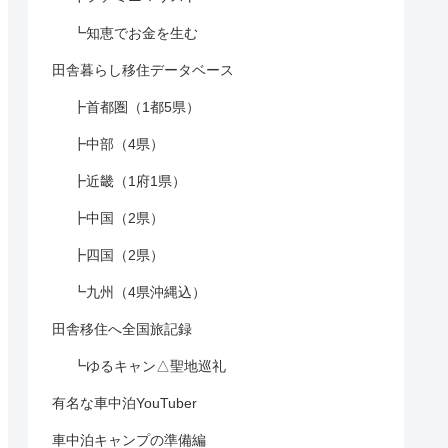
┗知恵でお金を生む
田舎暮らし移住データベース
┣首都圏（1都5県）
┣中部（4県）
┣近畿（1府1県）
┣中国（2県）
┣四国（2県）
┗九州（4県沖縄込）
田舎移住へ全国旅記録
┗ゆるキャン△聖地巡礼
有名な車中泊YouTuber
車中泊キャンプの準備編