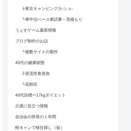
┣東京キャンピングカ-ショ-
┗車中泊ベース車試乗～見積もり
うぇすゲーム最新情報
ブログ制作のお話
┗複数サイトの製作
40代の健康状態
┣逆流性食道炎
┗花粉症
40代目標ー17kgダイエット
介護に役立つ情報
自治会の班長の１年間
軽キャンで移住探し（仮）