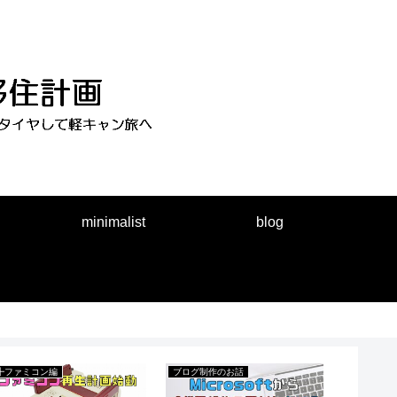
minimalist
blog
┣ファミコン編
ブログ制作のお話
お金を貯め