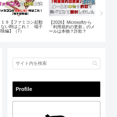
＃１９【ファミコン起動
楽天ラ
【2026】Microsoftから
しない時はこれ！ 端子
じの結
「利用規約の更新」のメ
掃除編】（7）
こ？楽天P
ールは本物？詐欺？
Profile