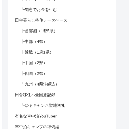
┗知恵でお金を生む
田舎暮らし移住データベース
┣首都圏（1都5県）
┣中部（4県）
┣近畿（1府1県）
┣中国（2県）
┣四国（2県）
┗九州（4県沖縄込）
田舎移住へ全国旅記録
┗ゆるキャン△聖地巡礼
有名な車中泊YouTuber
車中泊キャンプの準備編