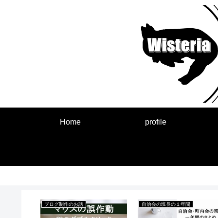
Home
profile
来事
ブログ制作のお話
自治会の班長の１年間