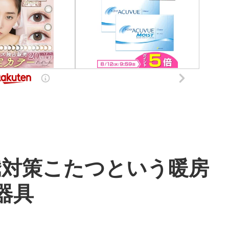
騰対策こたつという暖房
器具