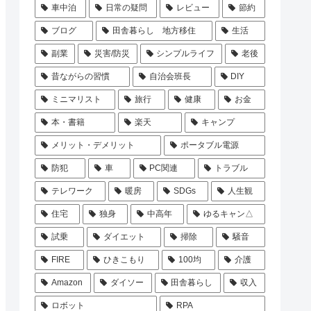
車中泊
日常の疑問
レビュー
節約
ブログ
田舎暮らし 地方移住
生活
副業
災害/防災
シンプルライフ
老後
昔ながらの習慣
自治会班長
DIY
ミニマリスト
旅行
健康
お金
本・書籍
楽天
キャンプ
メリット・デメリット
ポータブル電源
防犯
車
PC関連
トラブル
テレワーク
暖房
SDGs
人生観
住宅
独身
中高年
ゆるキャン△
試乗
ダイエット
掃除
騒音
FIRE
ひきこもり
100均
介護
Amazon
ダイソー
田舎暮らし
収入
ロボット
RPA