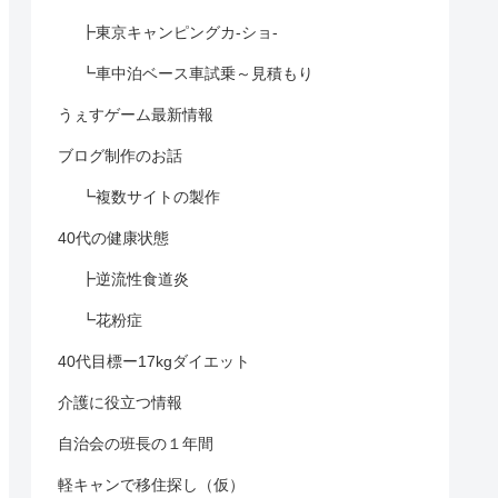
┣東京キャンピングカ-ショ-
┗車中泊ベース車試乗～見積もり
うぇすゲーム最新情報
ブログ制作のお話
┗複数サイトの製作
40代の健康状態
┣逆流性食道炎
┗花粉症
40代目標ー17kgダイエット
介護に役立つ情報
自治会の班長の１年間
軽キャンで移住探し（仮）