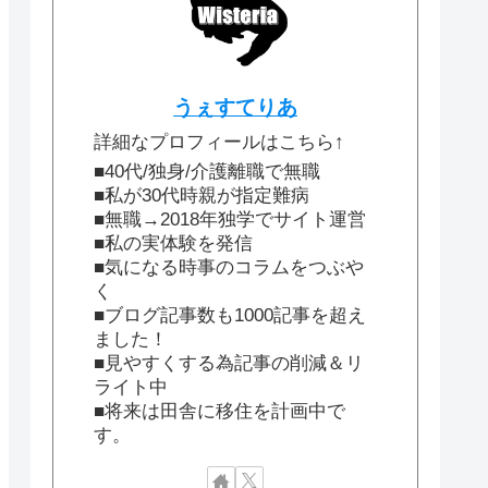
うぇすてりあ
詳細なプロフィールはこちら↑
■40代/独身/介護離職で無職
■私が30代時親が指定難病
■無職→2018年独学でサイト運営
■私の実体験を発信
■気になる時事のコラムをつぶや
く
■ブログ記事数も1000記事を超え
ました！
■見やすくする為記事の削減＆リ
ライト中
■将来は田舎に移住を計画中で
す。