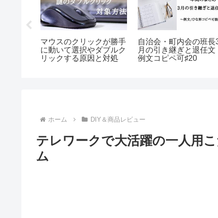
中に破損
マウスのクリックが勝手
自治会・町内会の班長
方法と補
に動いて選択やダブルク
月の引き継ぎと退任
リックする原因と対処
例文コピペ可♯20
ホーム
DIY＆商品レビュー
テレワークで大活躍の一人用こ
ム