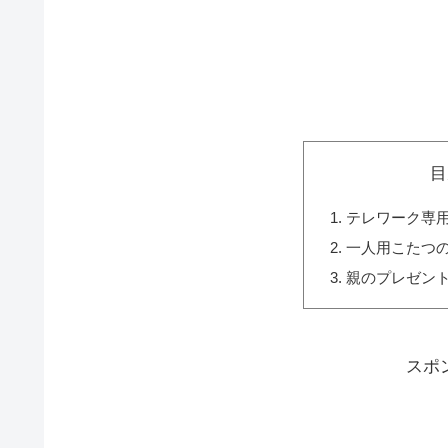
目
テレワーク専
一人用こたつ
親のプレゼン
スポ