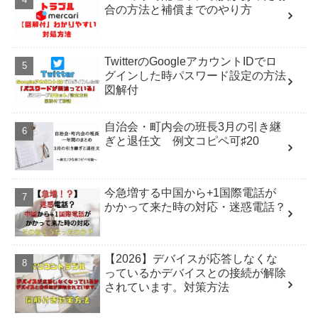
合の方法と補償までのやり方
TwitterのGoogleアカウントIDでロ
グインした時パスワード設定の方法
図解付
自治会・町内会の班長3月の引き継
ぎと退任文 例文コピペ可♯20
今急増する中国から+1国際電話が
かかって来た時の対応・迷惑電話？
【2026】デバイスが応答しなくな
っているかデバイスとの接続が解除
されています。対策方法