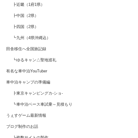
┣近畿（1府1県）
┣中国（2県）
┣四国（2県）
┗九州（4県沖縄込）
田舎移住へ全国旅記録
┗ゆるキャン△聖地巡礼
有名な車中泊YouTuber
車中泊キャンプの準備編
┣東京キャンピングカ-ショ-
┗車中泊ベース車試乗～見積もり
うぇすゲーム最新情報
ブログ制作のお話
┗複数サイトの製作