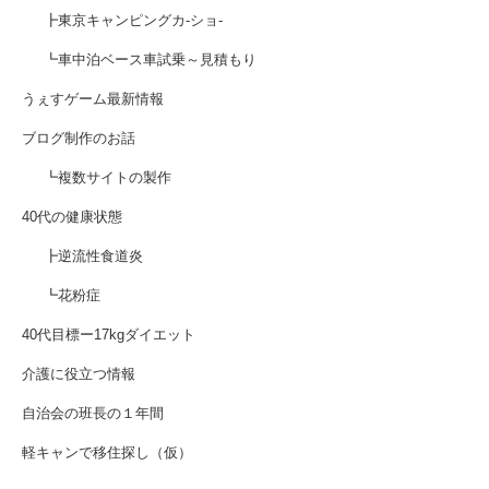
┣東京キャンピングカ-ショ-
┗車中泊ベース車試乗～見積もり
うぇすゲーム最新情報
ブログ制作のお話
┗複数サイトの製作
40代の健康状態
┣逆流性食道炎
┗花粉症
40代目標ー17kgダイエット
介護に役立つ情報
自治会の班長の１年間
軽キャンで移住探し（仮）