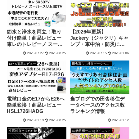
節水と浄水を両立！取り
【2026年更新】
付け簡単！商品レビュー
Jackery（ジャクリ）キャ
東レのトレビーノ スーパ
ンプ・車中泊・防災にポ
ースリム607V
ータブル電源一括比較表
2025.07.27
2025.08.25
2025.07.15
2026.01.06
DIY＆商品レビュー
田舎暮らし移住データベース
電球口金のE17からE26へ
当ブログでの田舎移住デ
簡単変換！商品レビュー
ータベースのアクセス数
HSL1726HADG
ランキング情報
2025.01.19
2025.08.25
2025.01.12
生涯独身と決めた時
40代目標ー17kgダイエット