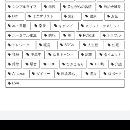
シンプルライフ
老後
昔ながらの習慣
自治会班長
DIY
ミニマリスト
旅行
健康
お金
本・書籍
楽天
キャンプ
メリット・デメリット
ポータブル電源
防犯
車
PC関連
トラブル
テレワーク
暖房
SDGs
人生観
住宅
独身
中高年
ゆるキャン△
試乗
ダイエット
掃除
騒音
FIRE
ひきこもり
100均
介護
Amazon
ダイソー
田舎暮らし
収入
ロボット
RPA