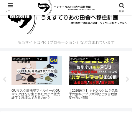
メニュー
検索
※当サイトはPR（プロモーション）など含まれています
私の話題のニュース＆出来事
私の話題のニュース＆出来事
ブ
果
GUマスク高機能フィルターのGU
【2026改正】キキクルとは？気象
マ
b
マスクはなぜ生まれたのか？販売
庁の無料アプリ大雨など水害危険
選
終了？洗濯はできるのか？
度分布の情報
対