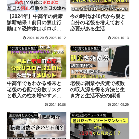
【2024年】中高年の健康
今の時代は40代から親と
診断結果！前日の禁止行
自分の老後を考えておく
動は？恐怖体はボロボ
必要がある生活
ロ？
2024.10.20
2025.10.12
2024.10.13
┗知恵でお金を生む
┗知恵でお金を生む
中高年でもわかる将来と
老後に副業や投資で複数
老後の心配で分散リスク
の収入源を得る方法と生
と収入の柱を増やすメリ
き方と生活不安の解消
ット
2024.10.06
2024.09.29
生涯独身と決めた時
私の話題のニュース＆出来事