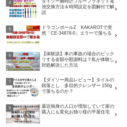
ダイソー腕時計ブループラネット電
池交換方法＆時間設定を図解付で解
説
ドラゴンボールZ KAKAROTで突
然「CE-34878-0」エラーで落ちる
【体験談】車の事故の場合のビック
リする金額や慰謝料は？私が体験し
対処解決した方法
【ダイソー商品レビュー】タイルの
錆落とし 多目的クレンザー 150g
で落ちるのか？
最近独身の人口が増加していて家の
購入にも変化お独り様の平屋住宅