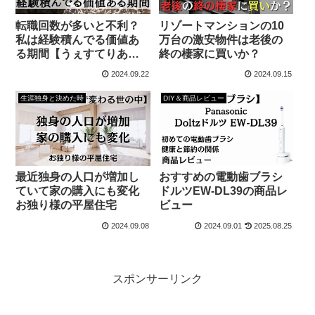
転職回数が多いと不利？
リゾートマンションの10
私は経験積んでる価値あ
万台の激安物件は老後の
る期間【うぇすてりあ】
終の棲家に買いか？
職歴紹介
2024.09.22
2024.09.15
生涯独身と決めた時
DIY＆商品レビュー
最近独身の人口が増加し
おすすめの電動歯ブラシ
ていて家の購入にも変化
ドルツEW-DL39の商品レ
お独り様の平屋住宅
ビュー
2024.09.08
2024.09.01
2025.08.25
スポンサーリンク