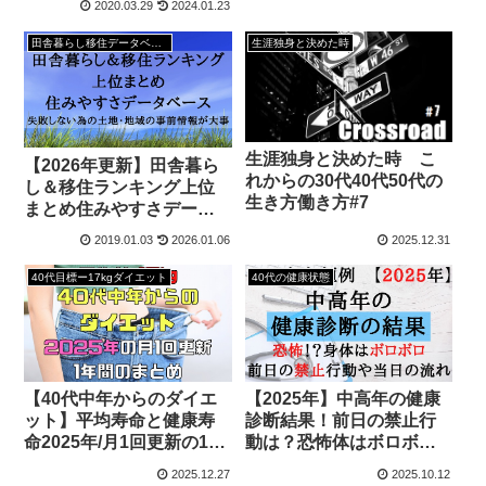
2020.03.29
2024.01.23
田舎暮らし移住データベース
生涯独身と決めた時
生涯独身と決めた時 こ
【2026年更新】田舎暮ら
れからの30代40代50代の
し＆移住ランキング上位
生き方働き方#7
まとめ住みやすさデータ
ベース
2019.01.03
2026.01.06
2025.12.31
40代目標ー17kgダイエット
40代の健康状態
【40代中年からのダイエ
【2025年】中高年の健康
ット】平均寿命と健康寿
診断結果！前日の禁止行
命2025年/月1回更新の1年
動は？恐怖体はボロボ
間のまとめ
ロ？
2025.12.27
2025.10.12