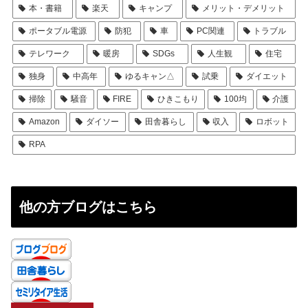
本・書籍
楽天
キャンプ
メリット・デメリット
ポータブル電源
防犯
車
PC関連
トラブル
テレワーク
暖房
SDGs
人生観
住宅
独身
中高年
ゆるキャン△
試乗
ダイエット
掃除
騒音
FIRE
ひきこもり
100均
介護
Amazon
ダイソー
田舎暮らし
収入
ロボット
RPA
他の方ブログはこちら