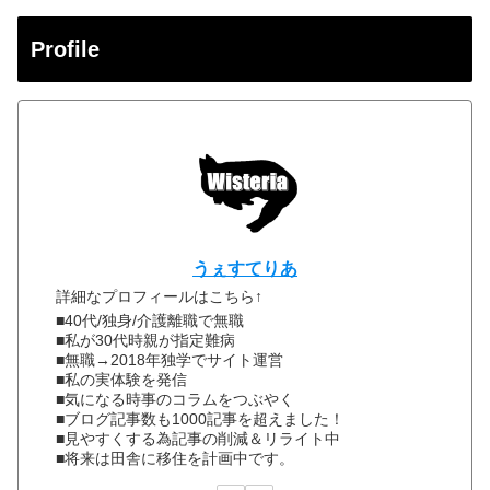
Profile
うぇすてりあ
詳細なプロフィールはこちら↑
■40代/独身/介護離職で無職
■私が30代時親が指定難病
■無職→2018年独学でサイト運営
■私の実体験を発信
■気になる時事のコラムをつぶやく
■ブログ記事数も1000記事を超えました！
■見やすくする為記事の削減＆リライト中
■将来は田舎に移住を計画中です。