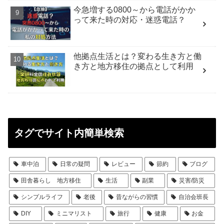
今急増する0800～から電話がかか
って来た時の対応・迷惑電話？
他拠点生活とは？変わる生き方と働
き方と地方移住の拠点として利用
タグでサイト内簡単検索
車中泊
日常の疑問
レビュー
節約
ブログ
田舎暮らし 地方移住
生活
副業
災害/防災
シンプルライフ
老後
昔ながらの習慣
自治会班長
DIY
ミニマリスト
旅行
健康
お金