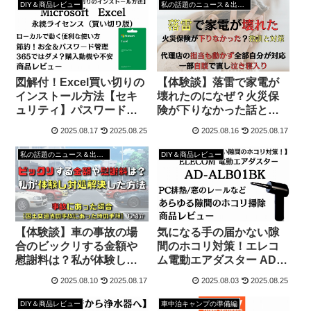
DIY＆商品レビュー
私の話題のニュース＆出来事
図解付！Excel買い切りの
【体験談】落雷で家電が
インストール方法【セキ
壊れたのになぜ？火災保
ュリティ】パスワード＆
険が下りなかった話とそ
アカウント管理！商品レ
の教訓と対策
2025.08.17
2025.08.25
2025.08.16
2025.08.17
ビュー
私の話題のニュース＆出来事
DIY＆商品レビュー
【体験談】車の事故の場
気になる手の届かない隙
合のビックリする金額や
間のホコリ対策！エレコ
慰謝料は？私が体験し対
ム電動エアダスター AD-
処解決した方法
ALB01BK商品レビュー
2025.08.10
2025.08.17
2025.08.03
2025.08.25
DIY＆商品レビュー
車中泊キャンプの準備編