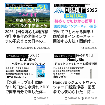
田舎暮らし移住データベース
私の話題のニュース＆出来事
2026【田舎暮らし/地方移
初めてでもわかる簡単！
住】中高年の老後インフ
国勢調査インターネット
ラの不安まとめ日本の未
回答する方法！図解付解
来
説
2025.10.05
2026.01.06
2025.09.22
DIY＆商品レビュー
DIY＆商品レビュー
【水道トラブル】図解
HandyBioジェットウォッ
付！蛇口から水漏れ？DIY
シャー 口腔洗浄器 歯医
で簡単自分で直した体験
者でも褒められた！商品
談
レビュー
2025.08.31
2025.08.24
2025.08.25