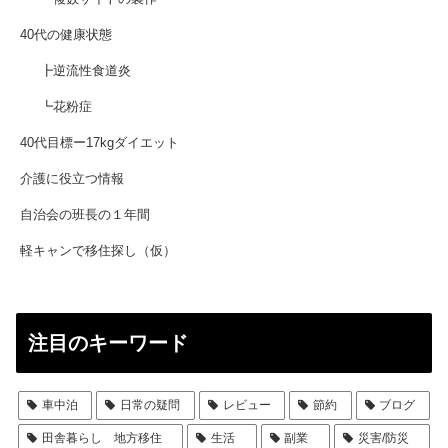
40代の健康状態
┣逆流性食道炎
┗花粉症
40代目標ー17kgダイエット
介護に役立つ情報
自治会の班長の１年間
軽キャンで移住探し（仮）
注目のキーワード
車中泊
日常の疑問
レビュー
節約
ブログ
田舎暮らし 地方移住
生活
副業
災害/防災