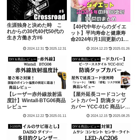
生涯独身と決めた時 こ
【40代中年からのダイエ
れからの30代40代50代の
ット】平均寿命と健康寿
生き方働き方#6
命2024年/月1回更新の1年
間のまとめ
2024.12.31
2025.12.31
2024.12.23
2025.01.26
DIY＆商品レビュー
DIY＆商品レビュー
【レーザー赤外線放射温
【屋外延長コードコンセ
度計】Wintall-BTG06商品
ントカバー】防滴タップ
レビュー
カバー YCC-01C 商品レビ
ュー
2024.12.22
2025.01.11
2024.12.15
2025.08.25
┣100均
DIY＆商品レビュー