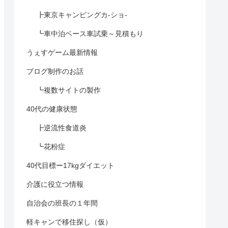
┣東京キャンピングカ-ショ-
┗車中泊ベース車試乗～見積もり
うぇすゲーム最新情報
ブログ制作のお話
┗複数サイトの製作
40代の健康状態
┣逆流性食道炎
┗花粉症
40代目標ー17kgダイエット
介護に役立つ情報
自治会の班長の１年間
軽キャンで移住探し（仮）