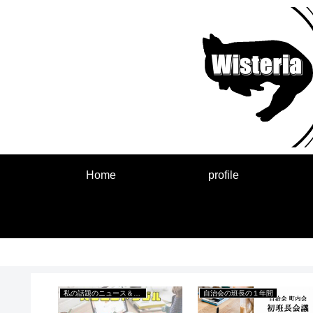
Home
profile
来事
私の話題のニュース＆出来事
自治会の班長の１年間