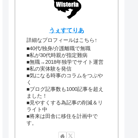
うぇすてりあ
詳細なプロフィールはこちら↑
■40代/独身/介護離職で無職
■私が30代時親が指定難病
■無職→2018年独学でサイト運営
■私の実体験を発信
■気になる時事のコラムをつぶや
く
■ブログ記事数も1000記事を超え
ました！
■見やすくする為記事の削減＆リ
ライト中
■将来は田舎に移住を計画中で
す。