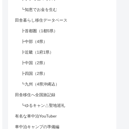
┗知恵でお金を生む
田舎暮らし移住データベース
┣首都圏（1都5県）
┣中部（4県）
┣近畿（1府1県）
┣中国（2県）
┣四国（2県）
┗九州（4県沖縄込）
田舎移住へ全国旅記録
┗ゆるキャン△聖地巡礼
有名な車中泊YouTuber
車中泊キャンプの準備編