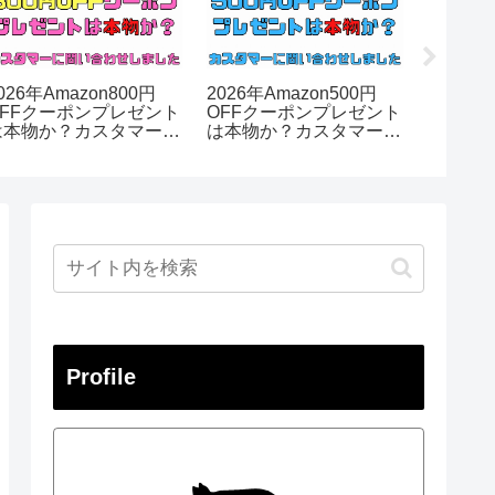
026年Amazon800円
2026年Amazon500円
【202
OFFクーポンプレゼント
OFFクーポンプレゼント
とは？
は本物か？カスタマーに
は本物か？カスタマーに
リ大雨
問い合わせました
問い合わせました
布の情
Profile