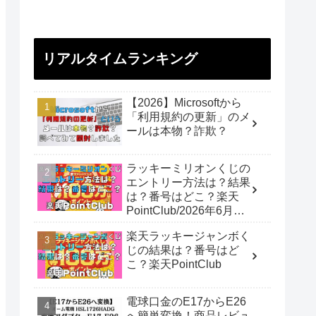
リアルタイムランキング
【2026】Microsoftから
「利用規約の更新」のメ
ールは本物？詐欺？
ラッキーミリオンくじの
エントリー方法は？結果
は？番号はどこ？楽天
PointClub/2026年6月開
催
楽天ラッキージャンボく
じの結果は？番号はど
こ？楽天PointClub
電球口金のE17からE26
へ簡単変換！商品レビュ