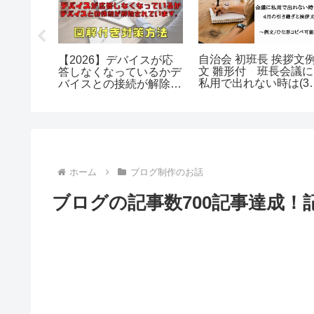
自治会 初班長 挨拶文
中に破損
【2026】デバイスが応
文 雛形付 班長会議に
方法と補
答しなくなっているかデ
私用で出れない時は(3)
バイスとの接続が解除さ
＃５
れています。対策方法
ホーム
ブログ制作のお話
ブログの記事数700記事達成！