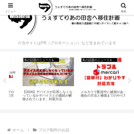
メニュー
検索
※当サイトはPR（プロモーション）など含まれています
私の話題のニュース＆出来事
私の話題のニュース＆出来事
20
でロ
【2026】デバイスが応答しなくな
メルカリで配送中に破損があった
プ
方
っているかデバイスとの接続が解
場合の方法と補償までのやり方
に
除されています。対策方法
ホーム
ブログ制作のお話