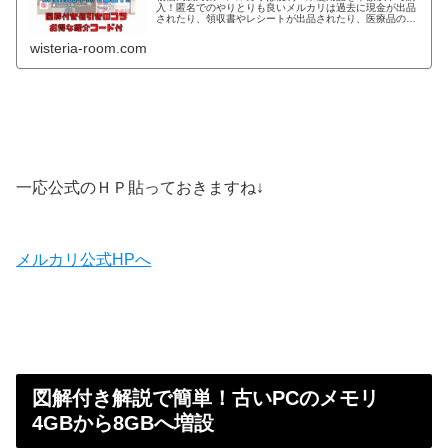
入！匿名でのやりとりも良いメルカリは過去に現金が出品
されたり、領収書やレシートが出品されたり、医療品の出
品やまつぼっくりやどんぐりが出品されたり、色々規制が
かかったりと、ここ最近なにかと話題の【メルカリ】です
wisteria-room.com
が（笑）現在物価高騰という事もありあらゆる所で【節
約】をした
一応公式のＨＰ貼っておきますね↓
メルカリ公式HPへ
図解付き解説で簡単！古いPCのメモリ
4GBから8GBへ増設